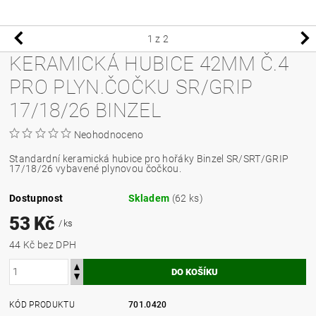
1
z 2
KERAMICKÁ HUBICE 42MM Č.4
PRO PLYN.ČOČKU SR/GRIP
17/18/26 BINZEL
Neohodnoceno
Standardní keramická hubice pro hořáky Binzel SR/SRT/GRIP
17/18/26 vybavené plynovou čočkou.
Dostupnost
Skladem
(62 ks)
53 Kč
/ ks
44 Kč bez DPH
KÓD PRODUKTU
701.0420