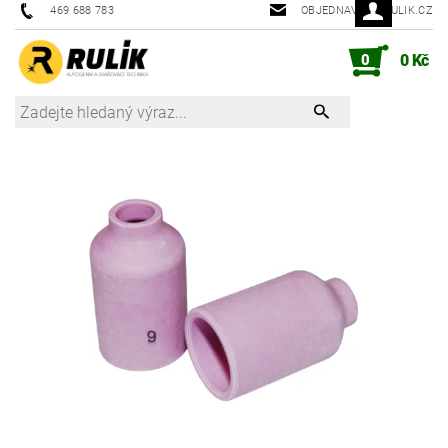
469 688 783
OBJEDNAVKY@RULIK.CZ
0
0 Kč