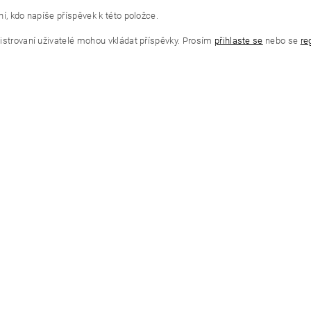
í, kdo napíše příspěvek k této položce.
istrovaní uživatelé mohou vkládat příspěvky. Prosím
přihlaste se
nebo se
re