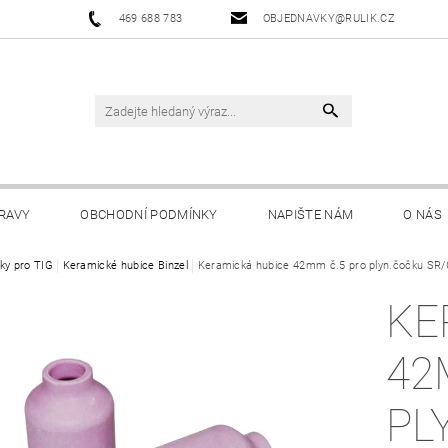
469 688 783
OBJEDNAVKY@RULIK.CZ
RAVY
OBCHODNÍ PODMÍNKY
NAPIŠTE NÁM
O NÁS
ky pro TIG
Keramické hubice Binzel
Keramická hubice 42mm č.5 pro plyn.čočku SR
KE
42
PL