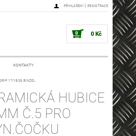
|
PŘIHLÁŠENÍ
REGISTRACE
0
0 Kč
KONTAKTY
/GRIP 17/18/26 BINZEL
RAMICKÁ HUBICE
MM Č.5 PRO
YN.ČOČKU