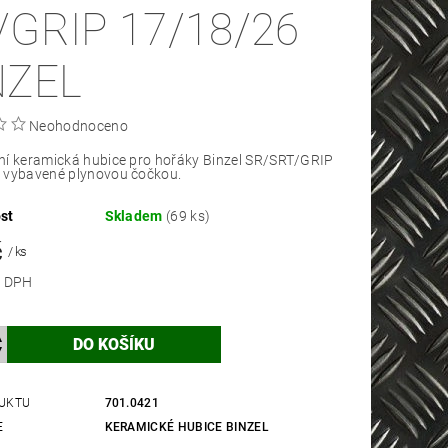
/GRIP 17/18/26
NZEL
Neohodnoceno
ní keramická hubice pro hořáky Binzel SR/SRT/GRIP
 vybavené plynovou čočkou.
st
Skladem
(69 ks)
č
/ ks
 bez DPH
UKTU
701.0421
E
KERAMICKÉ HUBICE BINZEL