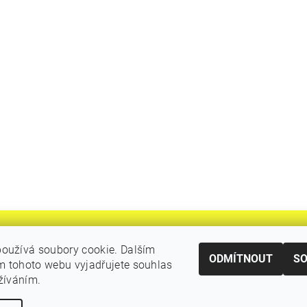
oužívá soubory cookie. Dalším
ODMÍTNOUT
S
 tohoto webu vyjadřujete souhlas
|
Katalogy Autogen Chotěboř
Původní eshop rulik.cz
užíváním.