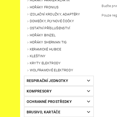
HOŘÁKY PARKER ALFA IN
Buďte prvn
HOŘÁKY FRONIUS
IZOLAČNÍ KROUŽKY, ADAPTÉRY
Pouze reg
DOMEČKY, PLYNOVÉ ČOČKY
OSTATNÍ PŘÍSLUŠENSTVÍ
HOŘÁKY BINZEL
HOŘÁKY SHERMAN TIG
KERAMICKÉ HUBICE
KLEŠTINY
KRYTY ELEKTRODY
WOLFRAMOVÉ ELEKTRODY
RESPIRAČNÍ JEDNOTKY
KOMPRESORY
OCHRANNÉ PROSTŘEDKY
BRUSIVO, KARTÁČE