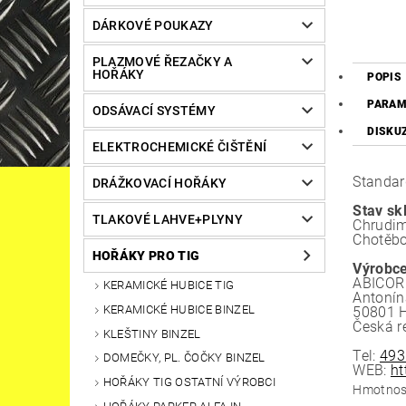
DÁRKOVÉ POUKAZY
PLAZMOVÉ ŘEZAČKY A
HOŘÁKY
POPIS
PARAM
ODSÁVACÍ SYSTÉMY
DISKU
ELEKTROCHEMICKÉ ČIŠTĚNÍ
Standar
DRÁŽKOVACÍ HOŘÁKY
Stav sk
TLAKOVÉ LAHVE+PLYNY
Chrudim
Chotěbo
HOŘÁKY PRO TIG
Výrobce
ABICOR 
KERAMICKÉ HUBICE TIG
Antonín
KERAMICKÉ HUBICE BINZEL
50801 H
Česká r
KLEŠTINY BINZEL
Tel:
493
DOMEČKY, PL. ČOČKY BINZEL
WEB:
ht
HOŘÁKY TIG OSTATNÍ VÝROBCI
Hmotnos