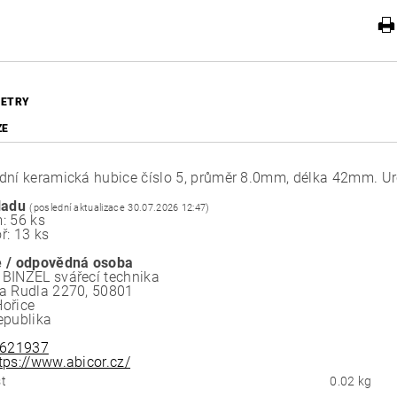
ETRY
ZE
dní keramická hubice číslo 5, průměr 8.0mm, délka 42mm. U
ladu
(poslední aktualizace 30.07.2026 12:47)
: 56 ks
ř: 13 ks
 / odpovědná osoba
BINZEL svářecí technika
a Rudla 2270, 50801
ořice
epublika
621937
tps://www.abicor.cz/
t
0.02 kg