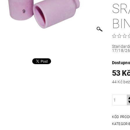
SR
BI
Standard
17/18/26
Dostupno
53 K
44 Kč
KÓD PROD
KATEGORI