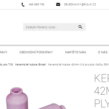
469 688 783
OBJEDNAVKY@RULIK.CZ
RAVY
OBCHODNÍ PODMÍNKY
NAPIŠTE NÁM
O NÁS
ky pro TIG
Keramické hubice Binzel
Keramická hubice 42mm č.6 pro plyn.čočku SR
KE
42
PL