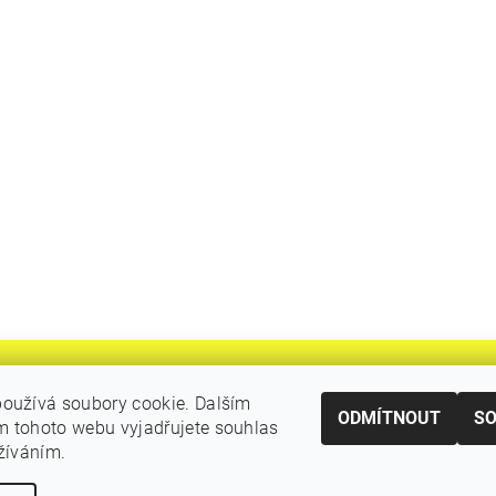
oužívá soubory cookie. Dalším
ODMÍTNOUT
S
 tohoto webu vyjadřujete souhlas
|
Katalogy Autogen Chotěboř
Původní eshop rulik.cz
užíváním.