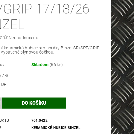
/GRIP 17/18/26
NZEL
Neohodnoceno
ní keramická hubice pro hořáky Binzel SR/SRT/GRIP
 vybavené plynovou čočkou.
st
Skladem
(66 ks)
č
/ ks
 bez DPH
UKTU
701.0422
E
KERAMICKÉ HUBICE BINZEL