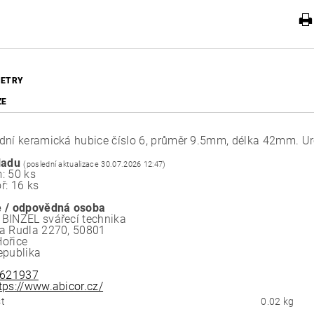
ETRY
ZE
dní keramická hubice číslo 6, průměr 9.5mm, délka 42mm. U
ladu
(poslední aktualizace 30.07.2026 12:47)
: 50 ks
ř: 16 ks
 / odpovědná osoba
BINZEL svářecí technika
a Rudla 2270, 50801
ořice
epublika
621937
tps://www.abicor.cz/
t
0.02 kg