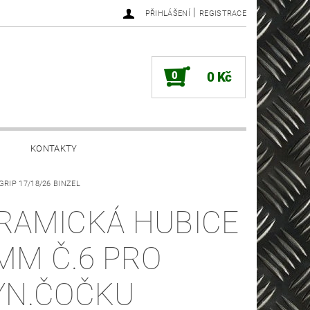
|
PŘIHLÁŠENÍ
REGISTRACE
0
0 Kč
KONTAKTY
/GRIP 17/18/26 BINZEL
RAMICKÁ HUBICE
MM Č.6 PRO
YN.ČOČKU