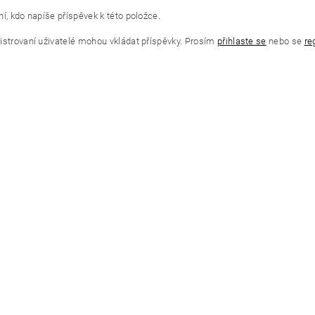
í, kdo napíše příspěvek k této položce.
istrovaní uživatelé mohou vkládat příspěvky. Prosím
přihlaste se
nebo se
re