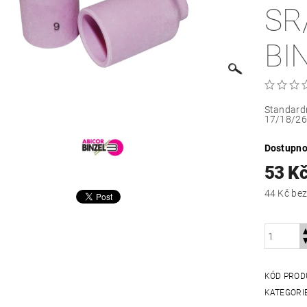
SR
BI
Standard
17/18/26
Dostupno
53 K
44 Kč
KÓD PROD
KATEGORI