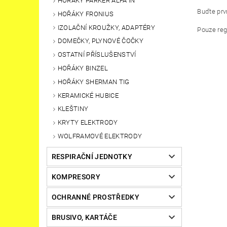
HOŘÁKY PARKER ALFA IN
Buďte prvn
HOŘÁKY FRONIUS
IZOLAČNÍ KROUŽKY, ADAPTÉRY
Pouze reg
DOMEČKY, PLYNOVÉ ČOČKY
OSTATNÍ PŘÍSLUŠENSTVÍ
HOŘÁKY BINZEL
HOŘÁKY SHERMAN TIG
KERAMICKÉ HUBICE
KLEŠTINY
KRYTY ELEKTRODY
WOLFRAMOVÉ ELEKTRODY
RESPIRAČNÍ JEDNOTKY
KOMPRESORY
OCHRANNÉ PROSTŘEDKY
BRUSIVO, KARTÁČE