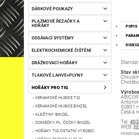
DÁRKOVÉ POUKAZY
PLAZMOVÉ ŘEZAČKY A
HOŘÁKY
POPIS
PARAM
ODSÁVACÍ SYSTÉMY
DISKU
ELEKTROCHEMICKÉ ČIŠTĚNÍ
Standar
DRÁŽKOVACÍ HOŘÁKY
Stav sk
TLAKOVÉ LAHVE+PLYNY
Chrudim
Chotěbo
HOŘÁKY PRO TIG
Výrobce
ABICOR 
KERAMICKÉ HUBICE TIG
Antonín
KERAMICKÉ HUBICE BINZEL
50801 H
Česká r
KLEŠTINY BINZEL
Tel:
493
DOMEČKY, PL. ČOČKY BINZEL
WEB:
ht
HOŘÁKY TIG OSTATNÍ VÝROBCI
Hmotnos