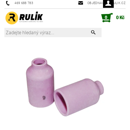
469 688 783
OBJEDNAVKY@RULIK.CZ
0
0 Kč