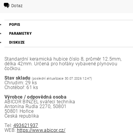
Dotaz
POPIS
PARAMETRY
DISKUZE
Standardní keramická hubice číslo 8, průměr 12.5mm,
délka 42mm. Určená pro hořáky vybavené plynovou
čočkou.
Stav skladu
(poslední aktualizace 30.07.2026 12:47)
Chrudim: 29 ks
Chotěboř: 61 ks
Výrobce / odpovědná osoba
ABICOR BINZEL svářecí technika
Antonína Rudla 2270, 50801
50801 Hořice
Česká republika
Tel:
493621937
WEB:
https://www.abicor.cz/