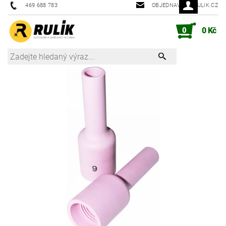
469 688 783
OBJEDNAVKY@RULIK.CZ
0
0 Kč