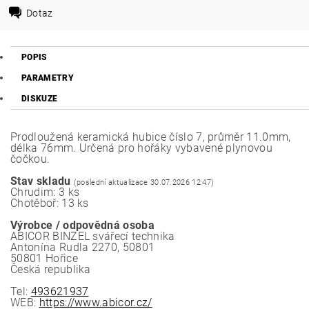
Dotaz
POPIS
PARAMETRY
DISKUZE
Prodloužená keramická hubice číslo 7, průměr 11.0mm,
délka 76mm. Určená pro hořáky vybavené plynovou
čočkou.
Stav skladu
(poslední aktualizace 30.07.2026 12:47)
Chrudim: 3 ks
Chotěboř: 13 ks
Výrobce / odpovědná osoba
ABICOR BINZEL svářecí technika
Antonína Rudla 2270, 50801
50801 Hořice
Česká republika
Tel:
493621937
WEB:
https://www.abicor.cz/