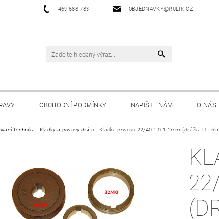
469 688 783
OBJEDNAVKY@RULIK.CZ
RAVY
OBCHODNÍ PODMÍNKY
NAPIŠTE NÁM
O NÁS
ovací technika
Kladky a posuvy drátu
Kladka posuvu 22/40 1.0-1.2mm (drážka U - hlin
KL
22
(D