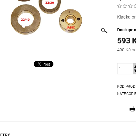
Kladka p
Dostupno
593 
490
KÓD PROD
KATEGORI
ETRY