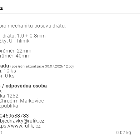
ZE
pro mechaniku posuvu drátu.
 drátu: 1.0 + 0.8mm
ky: U - hliník
 průměr: 22mm
průměr: 40mm
ladu
(poslední aktualizace 30.07.2026 12:50)
: 10 ks
ř: 0 ks
 / odpovědná osoba
k
ská 1252
Chrudim-Markovice
epublika
0469688783
bjednavky@rulik.cz
tps://www.rulik,.cz
t
0.02 kg