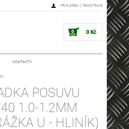
|
PŘIHLÁŠENÍ
REGISTRACE
0
0 Kč
KONTAKTY
ík)
ADKA POSUVU
/40 1.0-1.2MM
RÁŽKA U - HLINÍK)