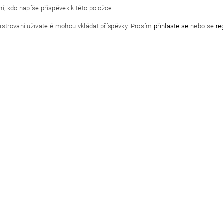
í, kdo napíše příspěvek k této položce.
istrovaní uživatelé mohou vkládat příspěvky. Prosím
přihlaste se
nebo se
re