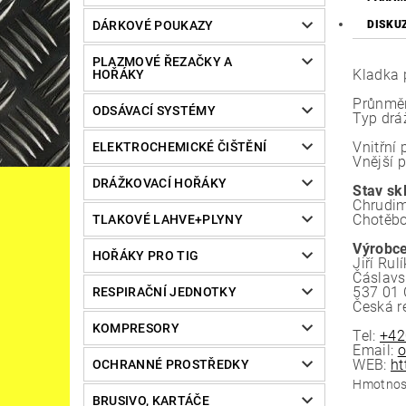
DÁRKOVÉ POUKAZY
DISKU
PLAZMOVÉ ŘEZAČKY A
Kladka 
HOŘÁKY
Průnměr
ODSÁVACÍ SYSTÉMY
Typ dráž
Vnitřní
ELEKTROCHEMICKÉ ČIŠTĚNÍ
Vnější 
DRÁŽKOVACÍ HOŘÁKY
Stav sk
Chrudim
Chotěbo
TLAKOVÉ LAHVE+PLYNY
Výrobce
HOŘÁKY PRO TIG
Jiří Rulí
Čáslav
537 01 
RESPIRAČNÍ JEDNOTKY
Česká r
KOMPRESORY
Tel:
+42
Email:
o
WEB:
ht
OCHRANNÉ PROSTŘEDKY
Hmotnos
BRUSIVO, KARTÁČE