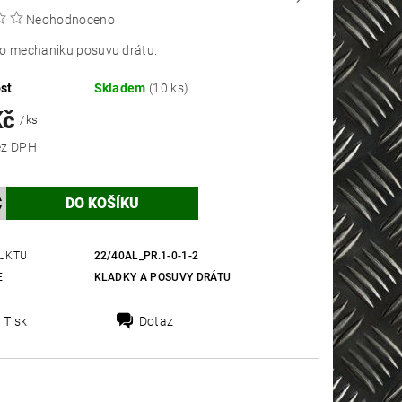
Neohodnoceno
ro mechaniku posuvu drátu.
st
Skladem
(10 ks)
Kč
/ ks
 Kč bez DPH
UKTU
22/40AL_PR.1-0-1-2
E
KLADKY A POSUVY DRÁTU
Tisk
Dotaz