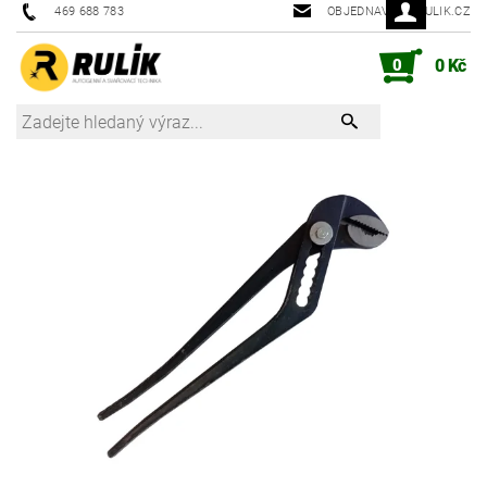
469 688 783
OBJEDNAVKY@RULIK.CZ
0
0 Kč