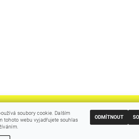
oužívá soubory cookie. Dalším
ODMÍTNOUT
S
 tohoto webu vyjadřujete souhlas
|
Katalogy Autogen Chotěboř
Původní eshop rulik.cz
užíváním.