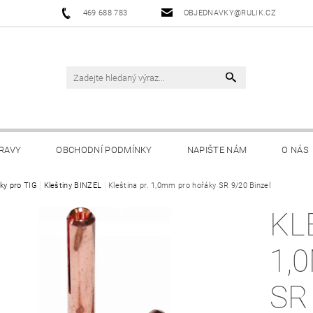
469 688 783
OBJEDNAVKY@RULIK.CZ
RAVY
OBCHODNÍ PODMÍNKY
NAPIŠTE NÁM
O NÁS
ky pro TIG
Kleštiny BINZEL
Kleština pr. 1,0mm pro hořáky SR 9/20 Binzel
KL
1,
SR