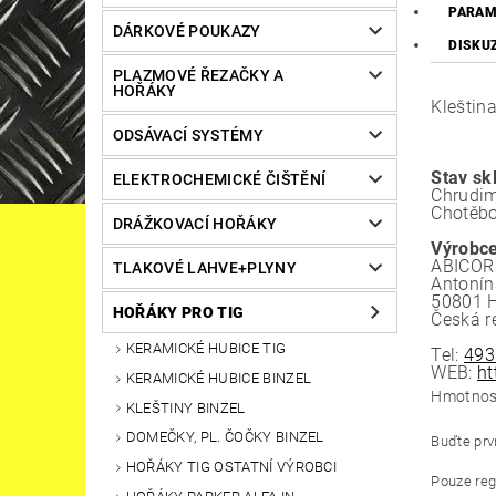
PARAM
DÁRKOVÉ POUKAZY
DISKU
PLAZMOVÉ ŘEZAČKY A
HOŘÁKY
Kleštin
ODSÁVACÍ SYSTÉMY
Stav sk
ELEKTROCHEMICKÉ ČIŠTĚNÍ
Chrudim
Chotěbo
DRÁŽKOVACÍ HOŘÁKY
Výrobce
ABICOR 
TLAKOVÉ LAHVE+PLYNY
Antonín
50801 H
HOŘÁKY PRO TIG
Česká r
KERAMICKÉ HUBICE TIG
Tel:
493
WEB:
ht
KERAMICKÉ HUBICE BINZEL
Hmotnos
KLEŠTINY BINZEL
DOMEČKY, PL. ČOČKY BINZEL
Buďte prvn
HOŘÁKY TIG OSTATNÍ VÝROBCI
Pouze reg