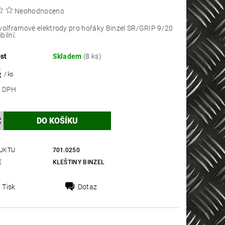
Neohodnoceno
wolframové elektrody pro hořáky Binzel SR/GRIP 9/20
bilní.
st
Skladem
(8 ks)
č
/ ks
 bez DPH
UKTU
701.0250
E
KLEŠTINY BINZEL
Tisk
Dotaz