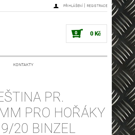
|
PŘIHLÁŠENÍ
REGISTRACE
0
0 Kč
KONTAKTY
EŠTINA PR.
0MM PRO HOŘÁKY
 9/20 BINZEL