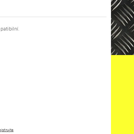
atibilní.
gistrujte
.