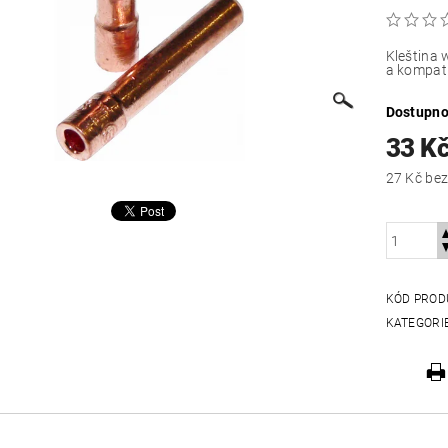
Kleština 
a kompati
Dostupno
33 K
27 Kč
KÓD PROD
KATEGORI