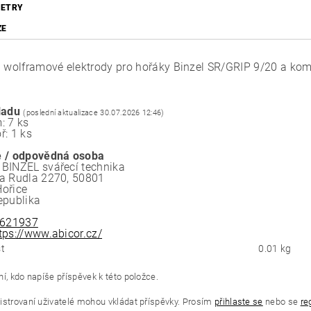
ETRY
ZE
a wolframové elektrody pro hořáky Binzel SR/GRIP 9/20 a komp
ladu
(poslední aktualizace 30.07.2026 12:46)
: 7 ks
ř: 1 ks
 / odpovědná osoba
BINZEL svářecí technika
a Rudla 2270, 50801
ořice
epublika
621937
tps://www.abicor.cz/
t
0.01 kg
í, kdo napíše příspěvek k této položce.
istrovaní uživatelé mohou vkládat příspěvky. Prosím
přihlaste se
nebo se
re