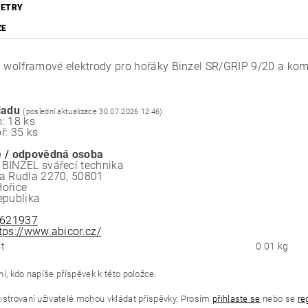
ETRY
ZE
a wolframové elektrody pro hořáky Binzel SR/GRIP 9/20 a komp
ladu
(poslední aktualizace 30.07.2026 12:46)
: 18 ks
ř: 35 ks
 / odpovědná osoba
BINZEL svářecí technika
a Rudla 2270, 50801
ořice
epublika
621937
tps://www.abicor.cz/
t
0.01 kg
í, kdo napíše příspěvek k této položce.
istrovaní uživatelé mohou vkládat příspěvky. Prosím
přihlaste se
nebo se
re