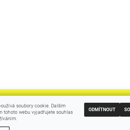
oužívá soubory cookie. Dalším
ODMÍTNOUT
S
 tohoto webu vyjadřujete souhlas
|
Katalogy Autogen Chotěboř
Původní eshop rulik.cz
užíváním.