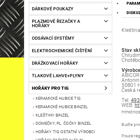
PARAM
DÁRKOVÉ POUKAZY
DISKU
PLAZMOVÉ ŘEZAČKY A
HOŘÁKY
Kleštin
ODSÁVACÍ SYSTÉMY
Stav sk
ELEKTROCHEMICKÉ ČIŠTĚNÍ
Chrudim
Chotěbo
DRÁŽKOVACÍ HOŘÁKY
Výrobce
ABICOR 
TLAKOVÉ LAHVE+PLYNY
Antonín
50801 H
HOŘÁKY PRO TIG
Česká r
KERAMICKÉ HUBICE TIG
Tel:
493
WEB:
ht
KERAMICKÉ HUBICE BINZEL
Hmotnos
KLEŠTINY BINZEL
DOMEČKY, PL. ČOČKY BINZEL
Buďte prvn
HOŘÁKY TIG OSTATNÍ VÝROBCI
Pouze reg