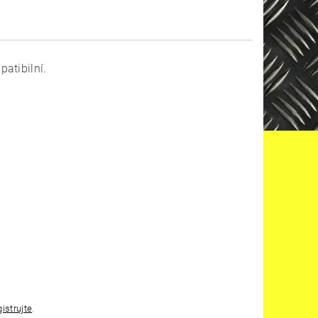
atibilní.
gistrujte
.