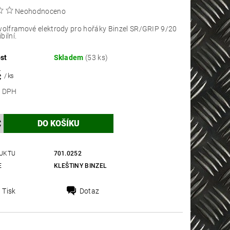
Neohodnoceno
wolframové elektrody pro hořáky Binzel SR/GRIP 9/20
bilní.
st
Skladem
(53 ks)
č
/ ks
 bez DPH
UKTU
701.0252
E
KLEŠTINY BINZEL
Tisk
Dotaz