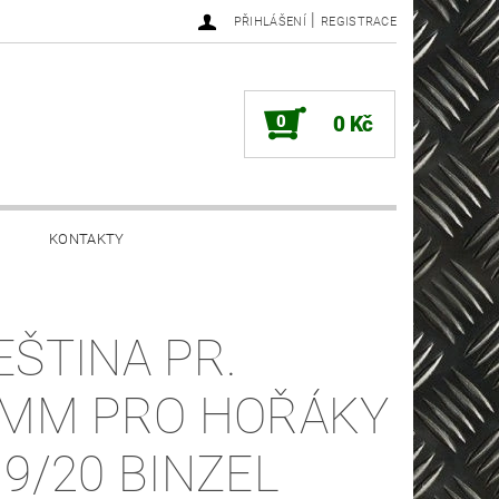
|
PŘIHLÁŠENÍ
REGISTRACE
0
0 Kč
KONTAKTY
EŠTINA PR.
4MM PRO HOŘÁKY
 9/20 BINZEL