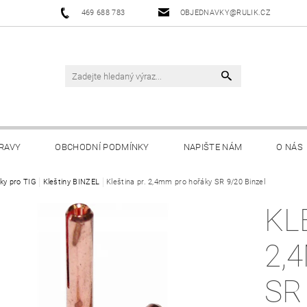
469 688 783
OBJEDNAVKY@RULIK.CZ
RAVY
OBCHODNÍ PODMÍNKY
NAPIŠTE NÁM
O NÁS
ky pro TIG
Kleštiny BINZEL
Kleština pr. 2,4mm pro hořáky SR 9/20 Binzel
KL
2,
SR