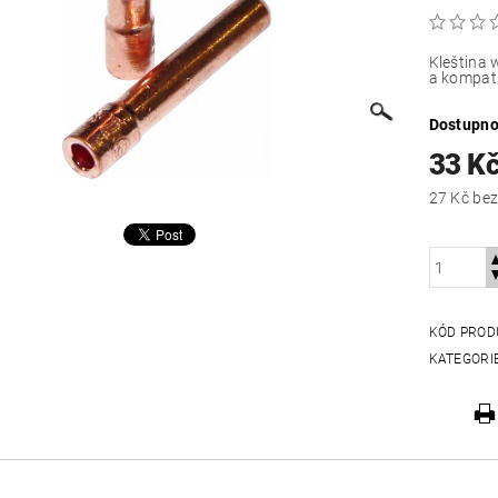
Kleština 
a kompati
Dostupno
33 K
27 Kč
KÓD PROD
KATEGORI