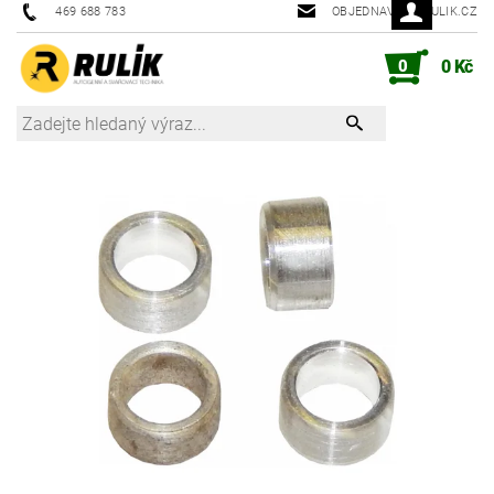
469 688 783
OBJEDNAVKY@RULIK.CZ
0
0 Kč