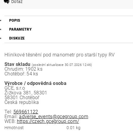
Dotaz
POPIS
PARAMETRY
DISKUZE
Hliníkové těsnění pod manometr pro starší typy RV
Stav skladu
(poslední aktualizace 30.07.2026 12:46)
Chrudim: 1902 ks
Chotěboř: 54 ks
Výrobce / odpovědná osoba
GCE, s.r.o
Žižkova 381, 58301
58301 Chotěboř
Česká republika
Tel:
569661122
Email:
adverse_events@gcegroup.com
WEB:
https://czech.gcegroup.com/
Hmotnost
0.01 kg