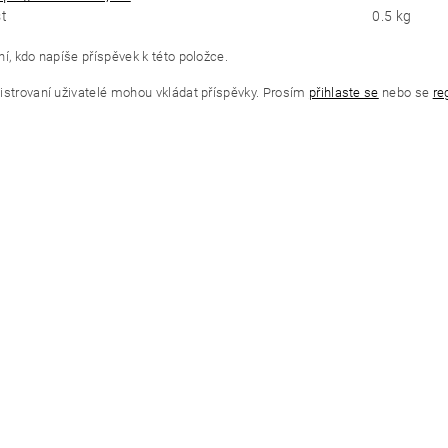
t
0.5 kg
í, kdo napíše příspěvek k této položce.
istrovaní uživatelé mohou vkládat příspěvky. Prosím
přihlaste se
nebo se
re