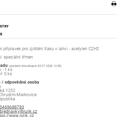
ETRY
ZE
í přípravek pro zjištění tlaku v lahvi - acetylen C2H2
í: speciální třmen
ladu
(poslední aktualizace 30.07.2026 12:50)
: -1 ks
ř: 0 ks
 / odpovědná osoba
k
ská 1252
Chrudim-Markovice
epublika
0469688783
bjednavky@rulik.cz
tps://www.rulik,.cz