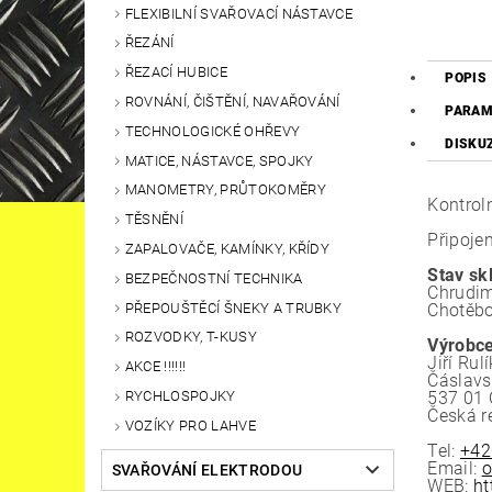
FLEXIBILNÍ SVAŘOVACÍ NÁSTAVCE
ŘEZÁNÍ
ŘEZACÍ HUBICE
POPIS
ROVNÁNÍ, ČIŠTĚNÍ, NAVAŘOVÁNÍ
PARAM
TECHNOLOGICKÉ OHŘEVY
DISKU
MATICE, NÁSTAVCE, SPOJKY
MANOMETRY, PRŮTOKOMĚRY
Kontroln
TĚSNĚNÍ
Připojen
ZAPALOVAČE, KAMÍNKY, KŘÍDY
Stav sk
BEZPEČNOSTNÍ TECHNIKA
Chrudim
PŘEPOUŠTĚCÍ ŠNEKY A TRUBKY
Chotěbo
ROZVODKY, T-KUSY
Výrobce
Jiří Rulí
AKCE !!!!!!
Čáslav
RYCHLOSPOJKY
537 01 
Česká r
VOZÍKY PRO LAHVE
Tel:
+42
Email:
o
SVAŘOVÁNÍ ELEKTRODOU
WEB:
ht