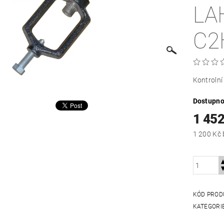
LA
C2
Kontrolní 
Dostupno
1 45
KÓD PROD
KATEGORI