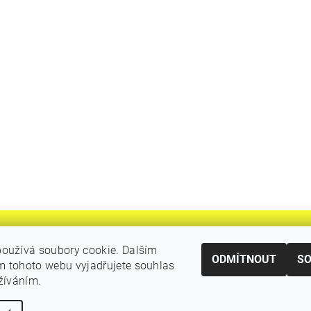
oužívá soubory cookie. Dalším
ODMÍTNOUT
S
 tohoto webu vyjadřujete souhlas
|
Katalogy Autogen Chotěboř
Původní eshop rulik.cz
užíváním.