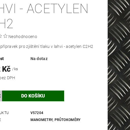
HVI - ACETYLEN
H2
Neohodnoceno
přípravek pro zjištění tlaku v lahvi - acetylen C2H2
st
Na dotaz
2 Kč
/ ks
1 200 Kč bez DPH
UKTU
V57204
E
MANOMETRY, PRŮTOKOMĚRY