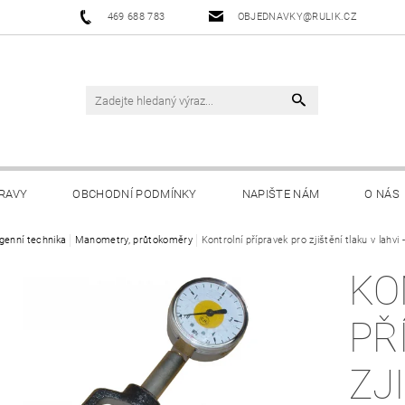
469 688 783
OBJEDNAVKY@RULIK.CZ
RAVY
OBCHODNÍ PODMÍNKY
NAPIŠTE NÁM
O NÁS
genní technika
Manometry, průtokoměry
Kontrolní přípravek pro zjištění tlaku v lahvi
KO
PŘ
ZJ