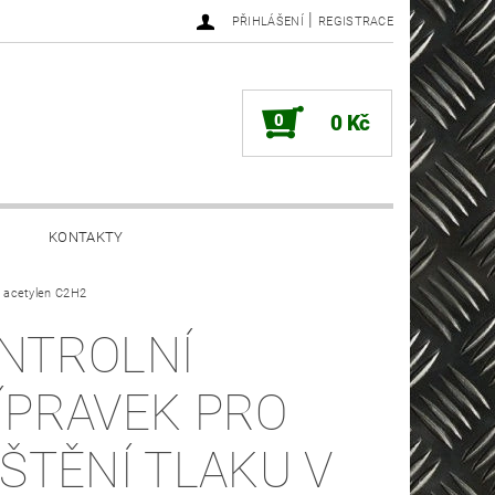
|
PŘIHLÁŠENÍ
REGISTRACE
0
0 Kč
KONTAKTY
 - acetylen C2H2
NTROLNÍ
ÍPRAVEK PRO
IŠTĚNÍ TLAKU V