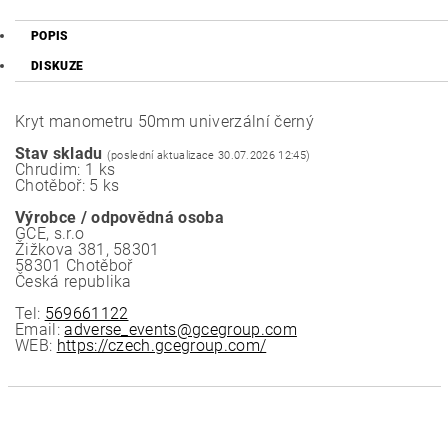
POPIS
DISKUZE
Kryt manometru 50mm univerzální černý
Stav skladu
(poslední aktualizace 30.07.2026 12:45)
Chrudim: 1 ks
Chotěboř: 5 ks
Výrobce / odpovědná osoba
GCE, s.r.o
Žižkova 381, 58301
58301 Chotěboř
Česká republika
Tel:
569661122
Email:
adverse_events@gcegroup.com
WEB:
https://czech.gcegroup.com/