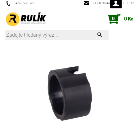
469 688 783
OBJEDNAVKY@RULIK.CZ
0
0 Kč