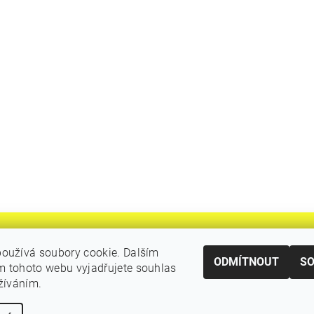
oužívá soubory cookie. Dalším
ODMÍTNOUT
S
 tohoto webu vyjadřujete souhlas
|
Katalogy Autogen Chotěboř
Původní eshop rulik.cz
užíváním.