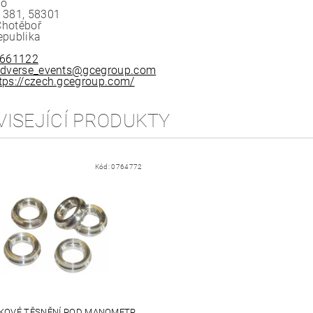
.o
 381, 58301
Chotěboř
epublika
661122
dverse_events@gcegroup.com
tps://czech.gcegroup.com/
VISEJÍCÍ PRODUKTY
Kód:
0764772
ÍKOVÉ TĚSNĚNÍ POD MANOMETR