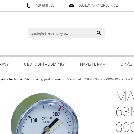
469 688 783
OBJEDNAVKY@RULIK.CZ
RAVY
OBCHODNÍ PODMÍNKY
NAPIŠTE NÁM
O NÁS
genní technika
Manometry, průtokoměry
Manometr WIKA 63mm 0-300/400bar kyslí
MA
63
30