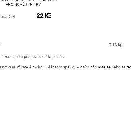
PRO NOVÉ TYPY RV
22 Kč
 bez DPH
t
0.13 kg
í, kdo napíše příspěvek k této položce.
istrovaní uživatelé mohou vkládat příspěvky. Prosím
přihlaste se
nebo se
re