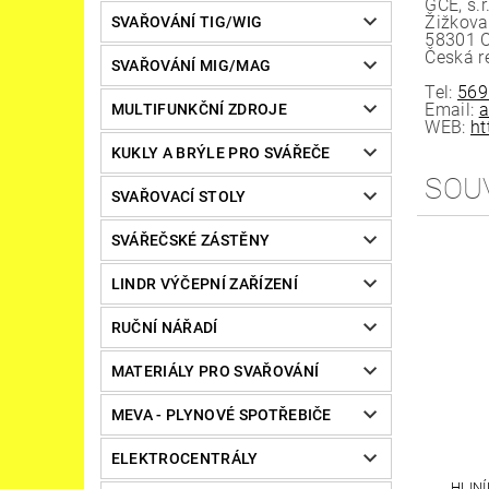
GCE, s.r
Žižkova
SVAŘOVÁNÍ TIG/WIG
58301 
Česká r
SVAŘOVÁNÍ MIG/MAG
Tel:
569
Email:
a
MULTIFUNKČNÍ ZDROJE
WEB:
ht
KUKLY A BRÝLE PRO SVÁŘEČE
SOU
SVAŘOVACÍ STOLY
SVÁŘEČSKÉ ZÁSTĚNY
LINDR VÝČEPNÍ ZAŘÍZENÍ
RUČNÍ NÁŘADÍ
MATERIÁLY PRO SVAŘOVÁNÍ
MEVA - PLYNOVÉ SPOTŘEBIČE
ELEKTROCENTRÁLY
HLIN