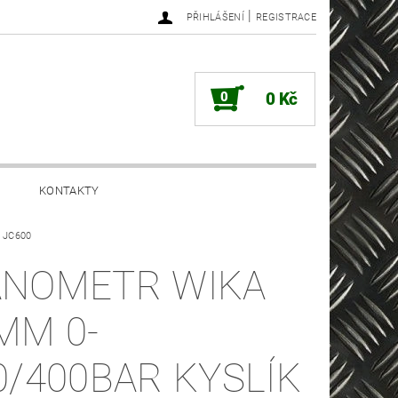
|
PŘIHLÁŠENÍ
REGISTRACE
0
0 Kč
KONTAKTY
k JC600
NOMETR WIKA
MM 0-
0/400BAR KYSLÍK