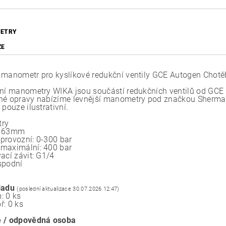
ETRY
ZE
 manometr pro kyslíkové redukční ventily GCE Autogen Chotě
lní manometry WIKA jsou součástí redukčních ventilů od GCE
né opravy nabízíme levnější manometry pod značkou Sherman.
 pouze ilustrativní.
try
: 63mm
provozní: 0-300 bar
maximální: 400 bar
ací závit: G1/4
spodní
ladu
(poslední aktualizace 30.07.2026 12:47)
: 0 ks
ř: 0 ks
 / odpovědná osoba