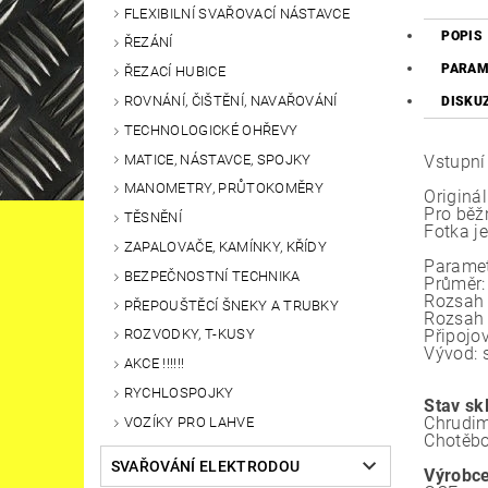
FLEXIBILNÍ SVAŘOVACÍ NÁSTAVCE
POPIS
ŘEZÁNÍ
PARAM
ŘEZACÍ HUBICE
ROVNÁNÍ, ČIŠTĚNÍ, NAVAŘOVÁNÍ
DISKU
TECHNOLOGICKÉ OHŘEVY
MATICE, NÁSTAVCE, SPOJKY
Vstupní
MANOMETRY, PRŮTOKOMĚRY
Originá
Pro běž
TĚSNĚNÍ
Fotka je
ZAPALOVAČE, KAMÍNKY, KŘÍDY
Parame
BEZPEČNOSTNÍ TECHNIKA
Průměr
Rozsah 
PŘEPOUŠTĚCÍ ŠNEKY A TRUBKY
Rozsah 
Připojov
ROZVODKY, T-KUSY
Vývod: 
AKCE !!!!!!
RYCHLOSPOJKY
Stav sk
Chrudim
VOZÍKY PRO LAHVE
Chotěbo
SVAŘOVÁNÍ ELEKTRODOU
Výrobce