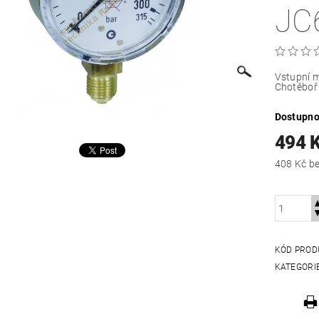
JC
Vstupní m
Chotěboř
Dostupno
494 
408
KÓD PROD
KATEGORI