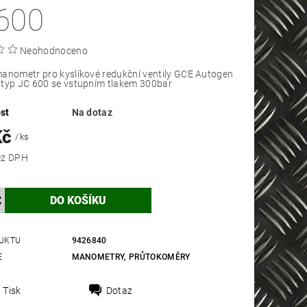
600
Neohodnoceno
anometr pro kyslíkové redukční ventily GCE Autogen
 typ JC 600 se vstupním tlakem 300bar
st
Na dotaz
Kč
/ ks
 Kč bez DPH
UKTU
9426840
E
MANOMETRY, PRŮTOKOMĚRY
Tisk
Dotaz