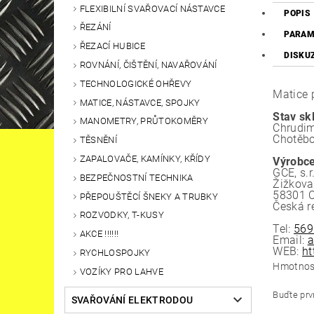
FLEXIBILNÍ SVAŘOVACÍ NÁSTAVCE
POPIS
ŘEZÁNÍ
PARAM
ŘEZACÍ HUBICE
DISKU
ROVNÁNÍ, ČIŠTĚNÍ, NAVAŘOVÁNÍ
TECHNOLOGICKÉ OHŘEVY
Matice 
MATICE, NÁSTAVCE, SPOJKY
Stav sk
MANOMETRY, PRŮTOKOMĚRY
Chrudim
Chotěbo
TĚSNĚNÍ
ZAPALOVAČE, KAMÍNKY, KŘÍDY
Výrobce
GCE, s.r
BEZPEČNOSTNÍ TECHNIKA
Žižkova
58301 
PŘEPOUŠTĚCÍ ŠNEKY A TRUBKY
Česká r
ROZVODKY, T-KUSY
Tel:
569
AKCE !!!!!!
Email:
a
WEB:
ht
RYCHLOSPOJKY
Hmotnos
VOZÍKY PRO LAHVE
Buďte prvn
SVAŘOVÁNÍ ELEKTRODOU