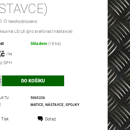
STAVCE)
Neohodnoceno
esuvná L5/L6 (pro svařovací nástavce)
st
Skladem
(16 ks)
Kč
/ ks
 Kč bez DPH
UKTU
5065226
E
MATICE, NÁSTAVCE, SPOJKY
Tisk
Dotaz