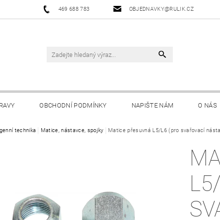
469 688 783
OBJEDNAVKY@RULIK.CZ
RAVY
OBCHODNÍ PODMÍNKY
NAPIŠTE NÁM
O NÁS
genní technika
Matice, nástavce, spojky
Matice přesuvná L5/L6 (pro svařovací nást
MA
L5
SV