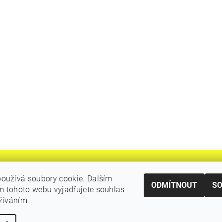
oužívá soubory cookie. Dalším
ODMÍTNOUT
S
 tohoto webu vyjadřujete souhlas
|
Katalogy Autogen Chotěboř
Původní eshop rulik.cz
užíváním.