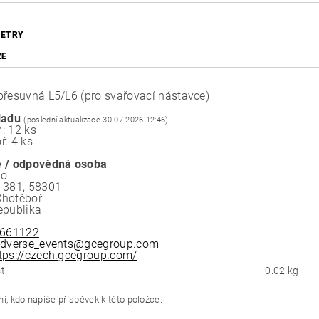
ETRY
ZE
přesuvná L5/L6 (pro svařovací nástavce)
ladu
(poslední aktualizace 30.07.2026 12:46)
: 12 ks
ř: 4 ks
 / odpovědná osoba
.o
 381, 58301
Chotěboř
epublika
661122
dverse_events@gcegroup.com
tps://czech.gcegroup.com/
t
0.02 kg
í, kdo napíše příspěvek k této položce.