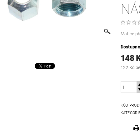
NÁ
Matice př
Dostupno
148 
122
KÓD PROD
KATEGORI