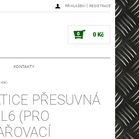
|
PŘIHLÁŠENÍ
REGISTRACE
0
0 Kč
KONTAKTY
avce)
TICE PŘESUVNÁ
/L6 (PRO
AŘOVACÍ