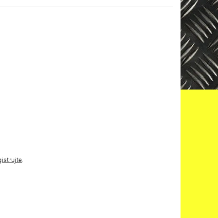
gistrujte
.