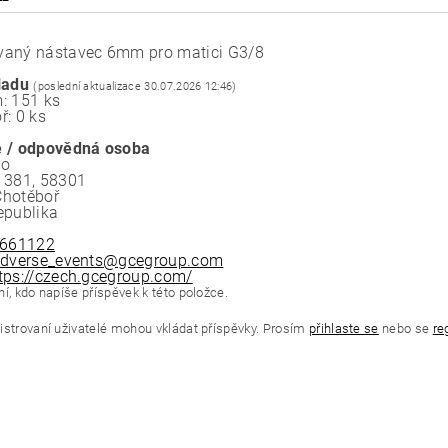
aný nástavec 6mm pro matici G3/8
ladu
(poslední aktualizace 30.07.2026 12:46)
: 151 ks
ř: 0 ks
 / odpovědná osoba
.o
 381, 58301
Chotěboř
epublika
661122
dverse_events@gcegroup.com
tps://czech.gcegroup.com/
í, kdo napíše příspěvek k této položce.
istrovaní uživatelé mohou vkládat příspěvky. Prosím
přihlaste se
nebo se
re