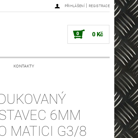
|
PŘIHLÁŠENÍ
REGISTRACE
0
0 Kč
KONTAKTY
DUKOVANÝ
STAVEC 6MM
O MATICI G3/8