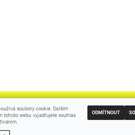
oužívá soubory cookie. Dalším
ODMÍTNOUT
S
 tohoto webu vyjadřujete souhlas
|
Katalogy Autogen Chotěboř
Původní eshop rulik.cz
užíváním.