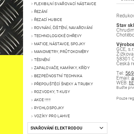
FLEXIBILNÍ SVAŘOVACÍ NÁSTAVCE
ŘEZÁNÍ
Redukov
ŘEZACÍ HUBICE
Stav sk
ROVNÁNÍ, ČIŠTĚNÍ, NAVAŘOVÁNÍ
Chrudim
Chotěbo
TECHNOLOGICKÉ OHŘEVY
MATICE, NÁSTAVCE, SPOJKY
Výrobce
GCE, s.r
MANOMETRY, PRŮTOKOMĚRY
Žižkova
58301 
TĚSNĚNÍ
Česká r
ZAPALOVAČE, KAMÍNKY, KŘÍDY
Tel:
569
BEZPEČNOSTNÍ TECHNIKA
Email:
a
WEB:
ht
PŘEPOUŠTĚCÍ ŠNEKY A TRUBKY
Buďte prvn
ROZVODKY, T-KUSY
Pouze reg
AKCE !!!!!!
RYCHLOSPOJKY
VOZÍKY PRO LAHVE
SVAŘOVÁNÍ ELEKTRODOU