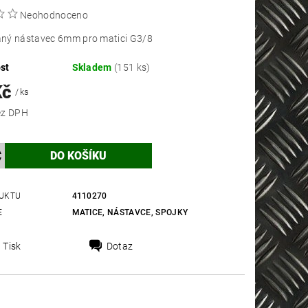
Neohodnoceno
ný nástavec 6mm pro matici G3/8
st
Skladem
(151 ks)
Kč
/ ks
 Kč bez DPH
UKTU
4110270
E
MATICE, NÁSTAVCE, SPOJKY
Tisk
Dotaz