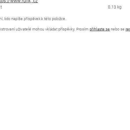
tps://www.rulik,.cz
t
0.13 kg
í, kdo napíše příspěvek k této položce.
istrovaní uživatelé mohou vkládat příspěvky. Prosím
přihlaste se
nebo se
re