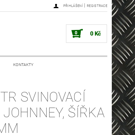
|
PŘIHLÁŠENÍ
REGISTRACE
0
0 Kč
KONTAKTY
TR SVINOVACÍ
 JOHNNEY, ŠÍŘKA
9MM