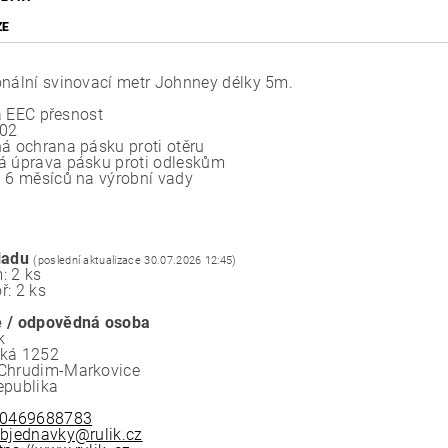
ZE
onální svinovací metr Johnney délky 5m.
ída EEC přesnost
002
ná ochrana pásku proti otěru
á úprava pásku proti odleskům
a 6 měsíců na výrobní vady
ladu
(poslední aktualizace 30.07.2026 12:45)
: 2 ks
ř: 2 ks
 / odpovědná osoba
k
ská 1252
Chrudim-Markovice
epublika
0469688783
bjednavky@rulik.cz