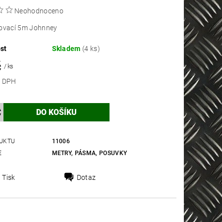
Neohodnoceno
novací 5m Johnney
st
Skladem
(4 ks)
č
/ ks
 bez DPH
UKTU
11006
E
METRY, PÁSMA, POSUVKY
Tisk
Dotaz