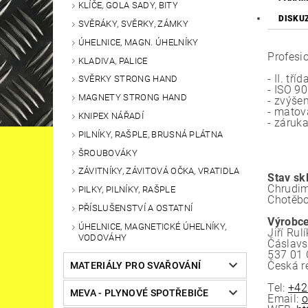
KLÍČE, GOLA SADY, BITY
DISKU
SVĚRÁKY, SVĚRKY, ZÁMKY
ÚHELNICE, MAGN. ÚHELNÍKY
Profesi
KLADIVA, PALICE
- II. tř
SVĚRKY STRONG HAND
- ISO 9
MAGNETY STRONG HAND
- zvýše
- matov
KNIPEX NÁŘADÍ
- záruk
PILNÍKY, RAŠPLE, BRUSNÁ PLÁTNA
ŠROUBOVÁKY
ZÁVITNÍKY, ZÁVITOVÁ OČKA, VRATIDLA
Stav sk
Chrudim
PILKY, PILNÍKY, RAŠPLE
Chotěbo
PŘÍSLUŠENSTVÍ A OSTATNÍ
Výrobce
ÚHELNICE, MAGNETICKÉ ÚHELNÍKY,
Jiří Rulí
VODOVÁHY
Čáslav
537 01 
Česká r
MATERIÁLY PRO SVAŘOVÁNÍ
Tel:
+42
MEVA - PLYNOVÉ SPOTŘEBIČE
Email:
o