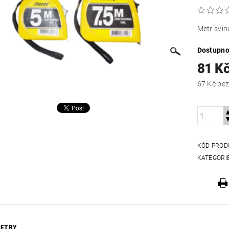
Metr svi
Dostupno
81 K
67 Kč
KÓD PROD
KATEGORI
ETRY