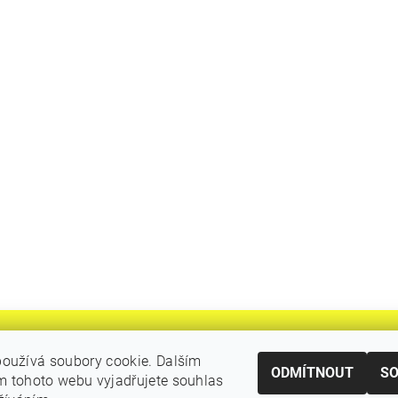
oužívá soubory cookie. Dalším
ODMÍTNOUT
S
 tohoto webu vyjadřujete souhlas
|
Katalogy Autogen Chotěboř
Původní eshop rulik.cz