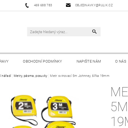
469 688 783
OBJEDNAVKY@RULIK.CZ
RAVY
OBCHODNÍ PODMÍNKY
NAPIŠTE NÁM
O NÁS
í nářadí
Metry, pásma, posuvky
Metr svinovací 5m Johnney, šířka 19mm
ME
5M
1