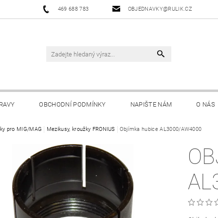
469 688 783
OBJEDNAVKY@RULIK.CZ
RAVY
OBCHODNÍ PODMÍNKY
NAPIŠTE NÁM
O NÁS
ky pro MIG/MAG
Mezikusy, kroužky FRONIUS
Objímka hubice AL3000/AW4000
OB
AL