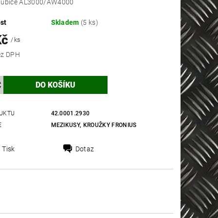
hubice AL3000/AW4000
st
Skladem
(5 ks)
Kč
/ ks
 Kč bez DPH
UKTU
42.0001.2930
E
MEZIKUSY, KROUŽKY FRONIUS
Tisk
Dotaz