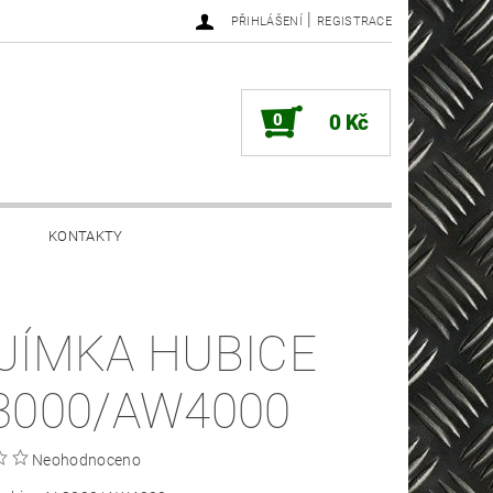
|
PŘIHLÁŠENÍ
REGISTRACE
0
0 Kč
KONTAKTY
JÍMKA HUBICE
3000/AW4000
Neohodnoceno