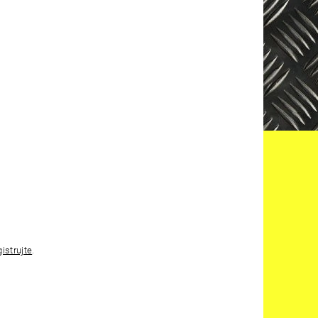
gistrujte
.