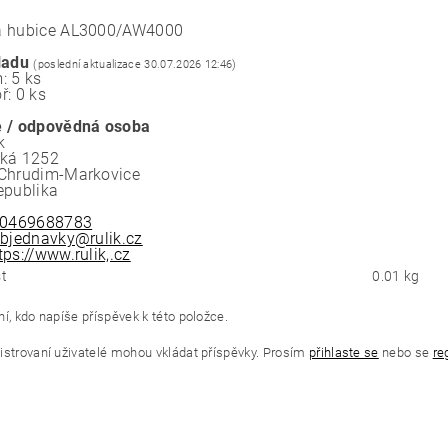
a hubice AL3000/AW4000
ladu
(poslední aktualizace 30.07.2026 12:46)
: 5 ks
ř: 0 ks
 / odpovědná osoba
k
ská 1252
Chrudim-Markovice
epublika
0469688783
bjednavky@rulik.cz
tps://www.rulik,.cz
t
0.01 kg
í, kdo napíše příspěvek k této položce.
istrovaní uživatelé mohou vkládat příspěvky. Prosím
přihlaste se
nebo se
re