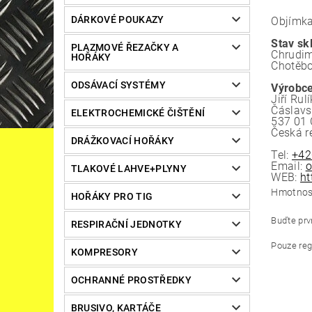
DÁRKOVÉ POUKAZY
Objímk
Stav sk
PLAZMOVÉ ŘEZAČKY A
Chrudim
HOŘÁKY
Chotěbo
ODSÁVACÍ SYSTÉMY
Výrobce
Jiří Rulí
Čáslav
ELEKTROCHEMICKÉ ČIŠTĚNÍ
537 01 
Česká r
DRÁŽKOVACÍ HOŘÁKY
Tel:
+42
Email:
o
TLAKOVÉ LAHVE+PLYNY
WEB:
ht
Hmotnos
HOŘÁKY PRO TIG
Buďte prvn
RESPIRAČNÍ JEDNOTKY
Pouze reg
KOMPRESORY
OCHRANNÉ PROSTŘEDKY
BRUSIVO, KARTÁČE