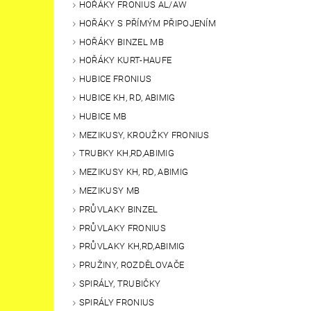
HOŘÁKY FRONIUS AL/AW
HOŘÁKY S PŘÍMÝM PŘIPOJENÍM
HOŘÁKY BINZEL MB
HOŘÁKY KURT-HAUFE
HUBICE FRONIUS
HUBICE KH, RD, ABIMIG
HUBICE MB
MEZIKUSY, KROUŽKY FRONIUS
TRUBKY KH,RD,ABIMIG
MEZIKUSY KH, RD, ABIMIG
MEZIKUSY MB
PRŮVLAKY BINZEL
PRŮVLAKY FRONIUS
PRŮVLAKY KH,RD,ABIMIG
PRUŽINY, ROZDĚLOVAČE
SPIRÁLY, TRUBIČKY
SPIRÁLY FRONIUS