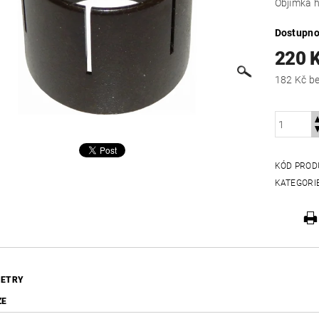
Objímka 
Dostupno
220 
182
KÓD PROD
KATEGORI
ETRY
ZE