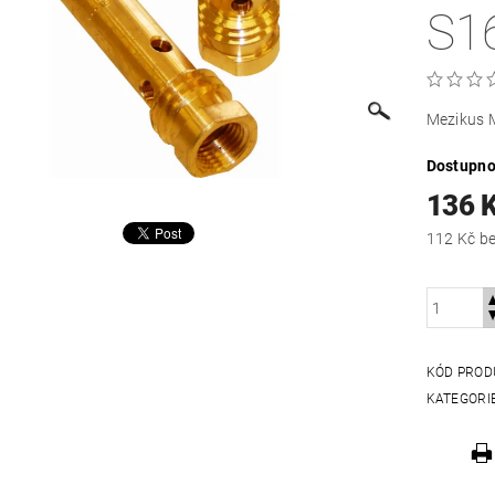
S1
Mezikus 
Dostupno
136 
112
KÓD PROD
KATEGORI