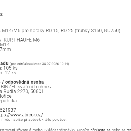
ZE
 M14/M6 pro hořáky RD 15, RD 25 (trubky S160, BU250)
ky: KURT-HAUFE M6
 M14
 47mm
ladu
(poslední aktualizace 30.07.2026 12:44)
: 105 ks
ř: 12 ks
 / odpovědná osoba
BINZEL svářecí technika
a Rudla 2270, 50801
ořice
epublika
621937
tps://www.abicor.cz/
í, kdo napíše příspěvek k této položce.
istrovaní uživatelé mohou vkládat příspěvky. Prosím
přihlaste se
nebo se
re