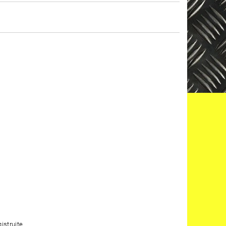
gistrujte
.