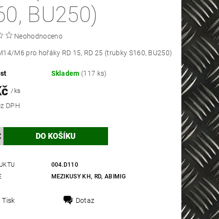
60, BU250)
Neohodnoceno
M14/M6 pro hořáky RD 15, RD 25 (trubky S160, BU250)
st
Skladem
(117 ks)
Kč
/ ks
 Kč bez DPH
UKTU
004.D110
E
MEZIKUSY KH, RD, ABIMIG
Tisk
Dotaz