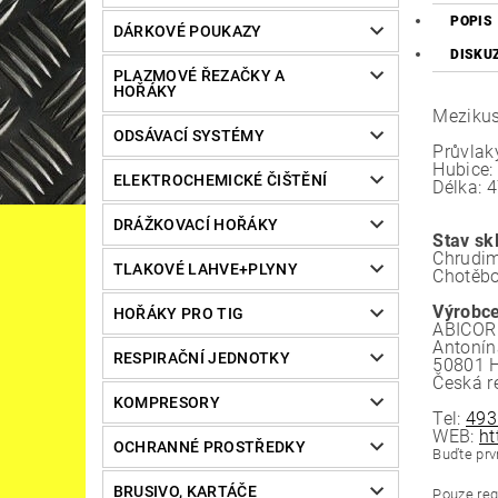
POPIS
DÁRKOVÉ POUKAZY
DISKU
PLAZMOVÉ ŘEZAČKY A
HOŘÁKY
Mezikus
ODSÁVACÍ SYSTÉMY
Průvla
Hubice:
ELEKTROCHEMICKÉ ČIŠTĚNÍ
Délka:
DRÁŽKOVACÍ HOŘÁKY
Stav sk
Chrudim
TLAKOVÉ LAHVE+PLYNY
Chotěbo
Výrobce
HOŘÁKY PRO TIG
ABICOR 
Antonín
RESPIRAČNÍ JEDNOTKY
50801 H
Česká r
KOMPRESORY
Tel:
493
WEB:
ht
OCHRANNÉ PROSTŘEDKY
Buďte prvn
BRUSIVO, KARTÁČE
Pouze reg