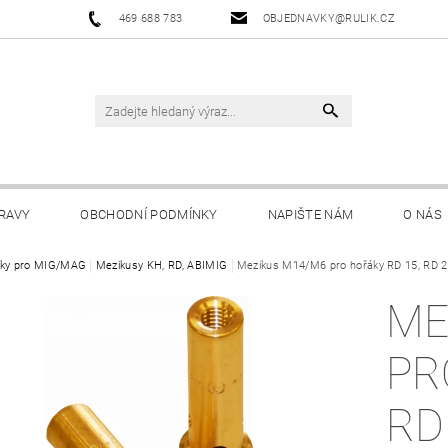
469 688 783
OBJEDNAVKY@RULIK.CZ
RAVY
OBCHODNÍ PODMÍNKY
NAPIŠTE NÁM
O NÁS
ky pro MIG/MAG
Mezikusy KH, RD, ABIMIG
Mezikus M14/M6 pro hořáky RD 15, RD 2
ME
PR
RD