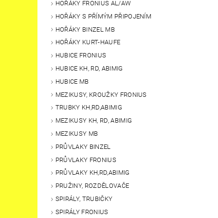
HOŘÁKY FRONIUS AL/AW
HOŘÁKY S PŘÍMÝM PŘIPOJENÍM
HOŘÁKY BINZEL MB
HOŘÁKY KURT-HAUFE
HUBICE FRONIUS
HUBICE KH, RD, ABIMIG
HUBICE MB
MEZIKUSY, KROUŽKY FRONIUS
TRUBKY KH,RD,ABIMIG
MEZIKUSY KH, RD, ABIMIG
MEZIKUSY MB
PRŮVLAKY BINZEL
PRŮVLAKY FRONIUS
PRŮVLAKY KH,RD,ABIMIG
PRUŽINY, ROZDĚLOVAČE
SPIRÁLY, TRUBIČKY
SPIRÁLY FRONIUS