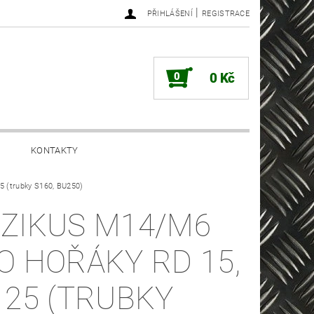
|
PŘIHLÁŠENÍ
REGISTRACE
0
0 Kč
KONTAKTY
5 (trubky S160, BU250)
ZIKUS M14/M6
O HOŘÁKY RD 15,
 25 (TRUBKY