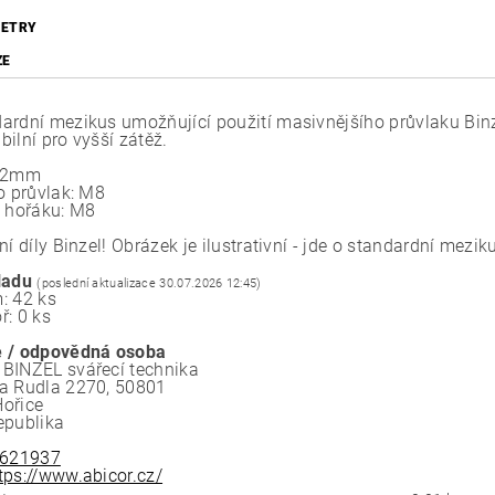
ETRY
ZE
ardní mezikus umožňující použití masivnějšího průvlaku Bi
ilní pro vyšší zátěž.
 22mm
o průvlak: M8
a hořáku: M8
ní díly Binzel! Obrázek je ilustrativní - jde o standardní mezik
ladu
(poslední aktualizace 30.07.2026 12:45)
: 42 ks
ř: 0 ks
 / odpovědná osoba
BINZEL svářecí technika
a Rudla 2270, 50801
ořice
epublika
621937
tps://www.abicor.cz/