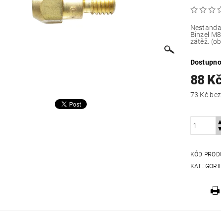
Nestandar
Binzel M8
zátěž. (ob
Dostupno
88 K
73 Kč
KÓD PROD
KATEGORI