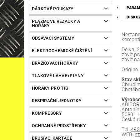
PARAM
DÁRKOVÉ POUKAZY
DISKU
PLAZMOVÉ ŘEZAČKY A
HOŘÁKY
Nestand
ODSÁVACÍ SYSTÉMY
kompatib
Délka:
ELEKTROCHEMICKÉ ČIŠTĚNÍ
závit pr
závit n
DRÁŽKOVACÍ HOŘÁKY
Originál
TLAKOVÉ LAHVE+PLYNY
Stav sk
Chrudim
HOŘÁKY PRO TIG
Chotěbo
Výrobce
RESPIRAČNÍ JEDNOTKY
ABICOR 
Antonín
KOMPRESORY
50801 H
Česká r
OCHRANNÉ PROSTŘEDKY
Tel:
493
WEB:
ht
BRUSIVO, KARTÁČE