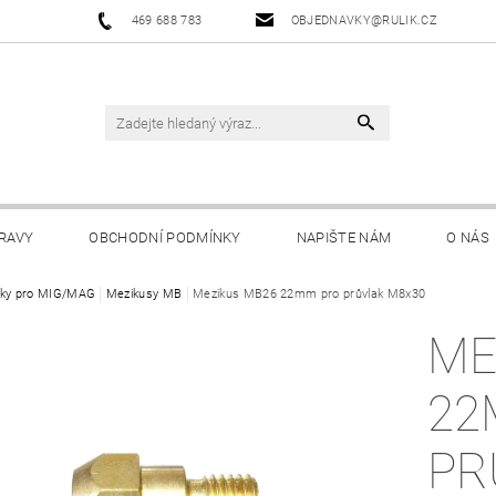
469 688 783
OBJEDNAVKY@RULIK.CZ
RAVY
OBCHODNÍ PODMÍNKY
NAPIŠTE NÁM
O NÁS
ky pro MIG/MAG
Mezikusy MB
Mezikus MB26 22mm pro průvlak M8x30
ME
22
PR