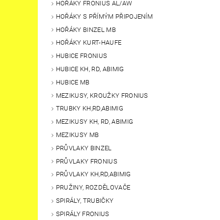
HOŘÁKY FRONIUS AL/AW
HOŘÁKY S PŘÍMÝM PŘIPOJENÍM
HOŘÁKY BINZEL MB
HOŘÁKY KURT-HAUFE
HUBICE FRONIUS
HUBICE KH, RD, ABIMIG
HUBICE MB
MEZIKUSY, KROUŽKY FRONIUS
TRUBKY KH,RD,ABIMIG
MEZIKUSY KH, RD, ABIMIG
MEZIKUSY MB
PRŮVLAKY BINZEL
PRŮVLAKY FRONIUS
PRŮVLAKY KH,RD,ABIMIG
PRUŽINY, ROZDĚLOVAČE
SPIRÁLY, TRUBIČKY
SPIRÁLY FRONIUS