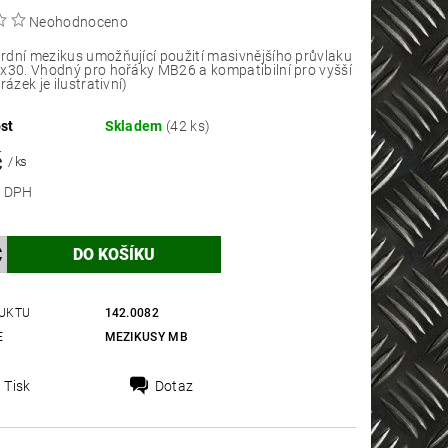
Neohodnoceno
dní mezikus umožňující použití masivnějšího průvlaku
x30. Vhodný pro hořáky MB26 a kompatibilní pro vyšší
rázek je ilustrativní)
st
Skladem
(42 ks)
č
/ ks
 bez DPH
UKTU
142.0082
E
MEZIKUSY MB
Tisk
Dotaz