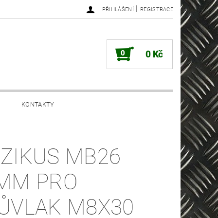
|
PŘIHLÁŠENÍ
REGISTRACE
0
0 Kč
KONTAKTY
ZIKUS MB26
MM PRO
ŮVLAK M8X30