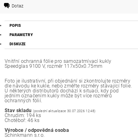
Dotaz
POPIS
PARAMETRY
DISKUZE
Vnitřní ochranná fólie pro samozatmívací kukly
Speedglas 9100 V, rozměr 117x50x0.75mm
Foto je ilustrativní, při objednání si zkontrolujte rozměry
dle návodu ke kukle, nebo změřte rozměry stávající folie.
U některých distributorů dochází k situaci, kdy pod
jedním označením kukly může být více rozměrů
ochranných fólií.
Stav skladu
(poslední aktualizace 30.07.2026 12:48)
Chrudim: 194 ks
Chotěboř: 46 ks
Výrobce / odpovědná osoba
Schinkmann s.r.o.