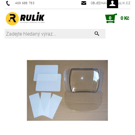
469 688 783
OBJEDNAVKY@RULIK.CZ
0
0 Kč