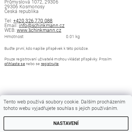
Průmyslová 1072, 29306
29306 Kosmonosy
Česká republika
Tel:
+420 326 770 088
Email:
info@schinkmann.cz
WEB:
www.schinkmann.cz
Hmotnost
0.01 kg
Buďte první, kdo napíše příspěvek k této položce.
Pouze registrovaní uživatelé mohou vkládat příspěvky. Prosím
přihlaste se
nebo se
registrujte
.
Tento web používá soubory cookie. Dalším procházením
tohoto webu vyjadřujete souhlas s jejich používáním.
|
Katalogy Autogen Chotěboř
Původní eshop rulik.cz
NASTAVENÍ
Upravit nastavení cookies
2026 © Jiří Rulík Chrudim, všechna práva vyhrazena