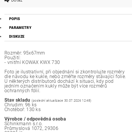
POPIS
PARAMETRY
DISKUZE
Rozměr: 95x67mm
Použití:
- vnitřní KOWAX KWX 730
Foto je ilustrativní, při objednání si zkontrolujte rozměry
dle návodu ke kukle, nebo změřte rozměry stávající folie.
U některých distributorů dochází k situaci, kdy pod
jedním označením kukly může být více rozměrů
ochranných fólií.
Stav skladu
(poslední aktualizace 30.07.2026 12:48)
Chrudim: 96 ks
Chotěboř: 130 ks
Výrobce / odpovědná osoba
Schinkmann s.r.o.
Průmyslová 1072, 29306