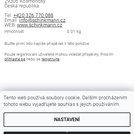
29306 Kosmonosy
Česká republika
Tel:
+420 326 770 088
Email:
info@schinkmann.cz
WEB:
www.schinkmann.cz
Hmotnost
0.01 kg
Buďte první, kdo napíše příspěvek k této položce.
Pouze registrovaní uživatelé mohou vkládat příspěvky. Prosím
přihlaste se
nebo se
registrujte
.
Tento web používá soubory cookie. Dalším procházením
tohoto webu vyjadřujete souhlas s jejich používáním.
|
Katalogy Autogen Chotěboř
Původní eshop rulik.cz
NASTAVENÍ
Upravit nastavení cookies
2026 © Jiří Rulík Chrudim, všechna práva vyhrazena