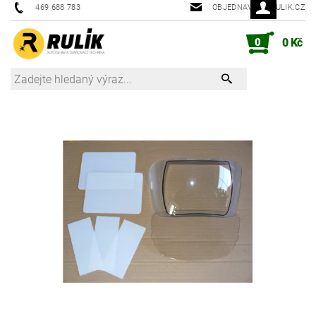
469 688 783
OBJEDNAVKY@RULIK.CZ
0
0 Kč