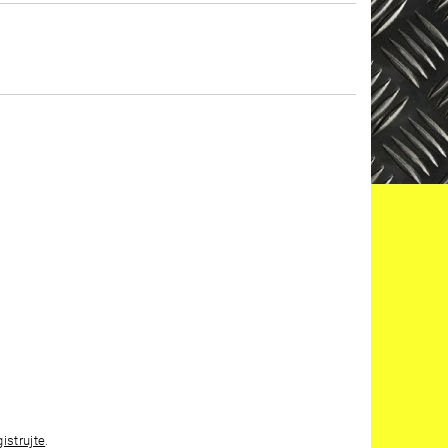
gistrujte
.