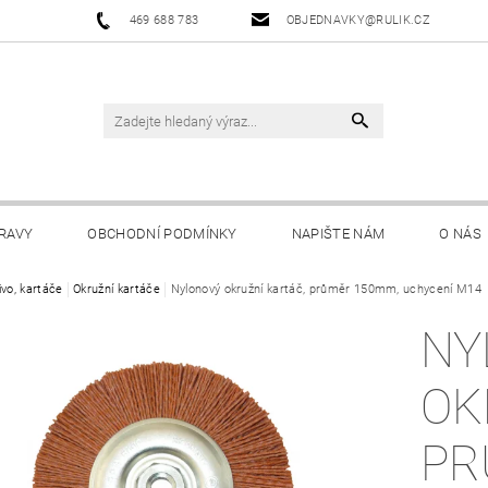
469 688 783
OBJEDNAVKY@RULIK.CZ
RAVY
OBCHODNÍ PODMÍNKY
NAPIŠTE NÁM
O NÁS
ivo, kartáče
Okružní kartáče
Nylonový okružní kartáč, průměr 150mm, uchycení M14
NY
OK
PR