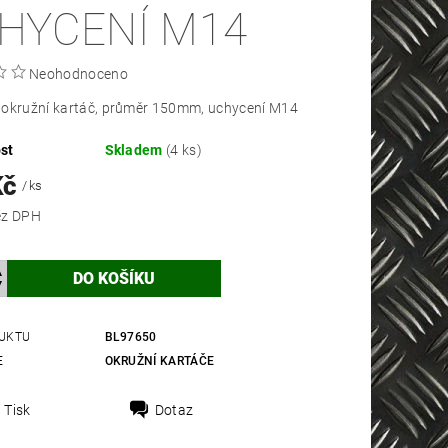
HYCENÍ M14
Neohodnoceno
 okružní kartáč, průměr 150mm, uchycení M14
st
Skladem
(4 ks)
Kč
/ ks
 Kč bez DPH
UKTU
BL97650
E
OKRUŽNÍ KARTÁČE
Tisk
Dotaz