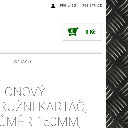
|
PŘIHLÁŠENÍ
REGISTRACE
0
0 Kč
KONTAKTY
LONOVÝ
RUŽNÍ KARTÁČ,
ŮMĚR 150MM,