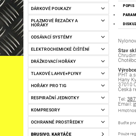
POPIS
DÁRKOVÉ POUKAZY
PARAM
PLAZMOVÉ ŘEZAČKY A
DISKU
HOŘÁKY
ODSÁVACÍ SYSTÉMY
Nylonov
ELEKTROCHEMICKÉ ČIŠTĚNÍ
Stav sk
Chrudim
Chotěbo
DRÁŽKOVACÍ HOŘÁKY
Výrobce
TLAKOVÉ LAHVE+PLYNY
PHT a.s
Hany Kv
37010 Č
HOŘÁKY PRO TIG
Česká r
RESPIRAČNÍ JEDNOTKY
Tel:
387
Email:
i
KOMPRESORY
Hmotnos
OCHRANNÉ PROSTŘEDKY
Buďte prvn
Pouze reg
BRUSIVO, KARTÁČE