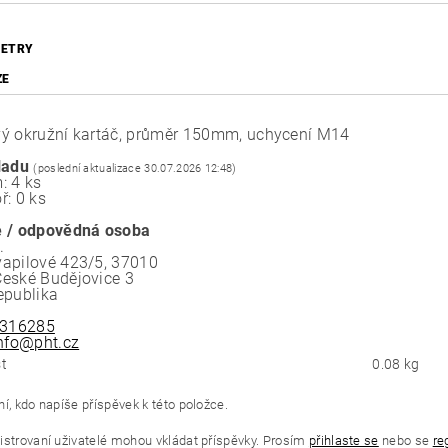
ETRY
ZE
ý okružní kartáč, průměr 150mm, uchycení M14
ladu
(poslední aktualizace 30.07.2026 12:48)
: 4 ks
ř: 0 ks
 / odpovědná osoba
.
apilové 423/5, 37010
eské Budějovice 3
epublika
316285
nfo@pht.cz
t
0.08 kg
í, kdo napíše příspěvek k této položce.
istrovaní uživatelé mohou vkládat příspěvky. Prosím
přihlaste se
nebo se
re