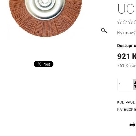
UC
Nylonový
Dostupno
921 
761
KÓD PROD
KATEGORI