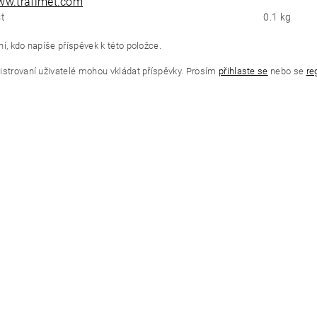
w.trafimet.com
t
0.1 kg
í, kdo napíše příspěvek k této položce.
istrovaní uživatelé mohou vkládat příspěvky. Prosím
přihlaste se
nebo se
re