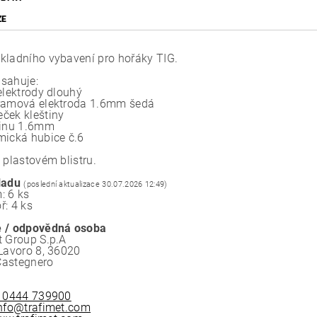
ZE
kladního vybavení pro hořáky TIG.
sahuje:
elektrody dlouhý
ramová elektroda 1.6mm šedá
ček kleštiny
tinu 1.6mm
mická hubice č.6
 plastovém blistru.
ladu
(poslední aktualizace 30.07.2026 12:49)
: 6 ks
ř: 4 ks
 / odpovědná osoba
t Group S.p.A
 Lavoro 8, 36020
Castegnero
 0444 739900
nfo@trafimet.com