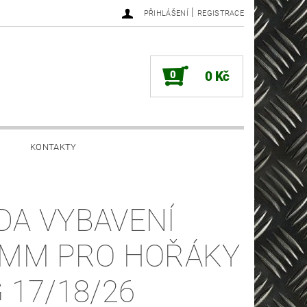
|
PŘIHLÁŠENÍ
REGISTRACE
0
0 Kč
KONTAKTY
DA VYBAVENÍ
6MM PRO HOŘÁKY
G 17/18/26