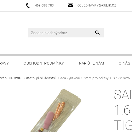
469 688 783
OBJEDNAVKY@RULIK.CZ
RAVY
OBCHODNÍ PODMÍNKY
NAPIŠTE NÁM
O NÁS
ování TIG/WIG
Ostatní příslušenství
Sada vybavení 1.6mm pro hořáky TIG 17/18/26
SA
1.
TI