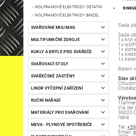
WOLFRAMOVÉ ELEKTRODY OSTATNÍ
DISKU
WOLFRAMOVÉ ELEKTRODY BINZEL
Sada zá
SVAŘOVÁNÍ MIG/MAG
Sada ob
1x kryt 
MULTIFUNKČNÍ ZDROJE
1x wolf
1x dome
KUKLY A BRÝLE PRO SVÁŘEČE
1x kleš
1x kera
SVAŘOVACÍ STOLY
Balení v
SVÁŘEČSKÉ ZÁSTĚNY
Stav sk
Chrudim
Chotěbo
LINDR VÝČEPNÍ ZAŘÍZENÍ
Výrobce
RUČNÍ NÁŘADÍ
Trafime
Via del
36020 
MATERIÁLY PRO SVAŘOVÁNÍ
Itálie
MEVA - PLYNOVÉ SPOTŘEBIČE
Tel:
+39
Email:
i