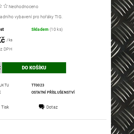
Neohodnoceno
adního vybavení pro hořáky TIG.
st
Skladem
(10 ks)
Kč
/ ks
 Kč bez DPH
UKTU
TT0023
E
OSTATNÍ PŘÍSLUŠENSTVÍ
Tisk
Dotaz