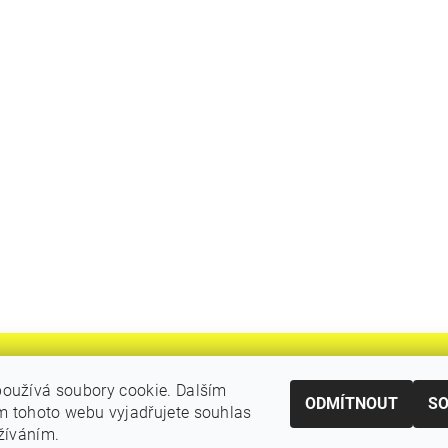
oužívá soubory cookie. Dalším
ODMÍTNOUT
S
 tohoto webu vyjadřujete souhlas
|
Katalogy Autogen Chotěboř
Původní eshop rulik.cz
užíváním.