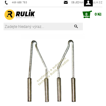
469 688 783
OBJEDNAVKY@RULIK.CZ
0
0 Kč