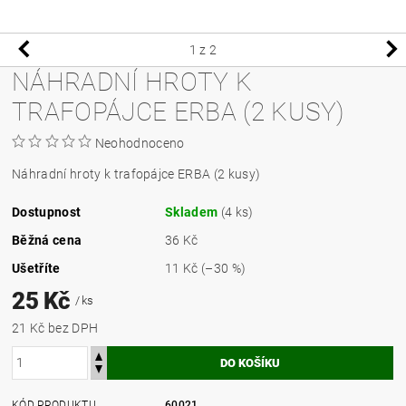
1
z 2
NÁHRADNÍ HROTY K
TRAFOPÁJCE ERBA (2 KUSY)
Neohodnoceno
Náhradní hroty k trafopájce ERBA (2 kusy)
Dostupnost
Skladem
(4 ks)
Běžná cena
36 Kč
Ušetříte
11 Kč
(–30 %)
25 Kč
/ ks
21 Kč bez DPH
KÓD PRODUKTU
60021