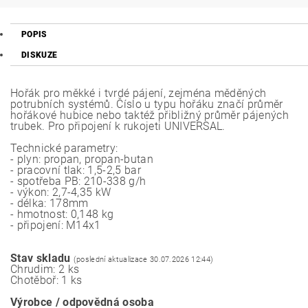
POPIS
DISKUZE
Hořák pro měkké i tvrdé pájení, zejména měděných
potrubních systémů. Číslo u typu hořáku značí průměr
hořákové hubice nebo taktéž přibližný průměr pájených
trubek. Pro připojení k rukojeti UNIVERSAL.
Technické parametry:
- plyn: propan, propan-butan
- pracovní tlak: 1,5-2,5 bar
- spotřeba PB: 210-338 g/h
- výkon: 2,7-4,35 kW
- délka: 178mm
- hmotnost: 0,148 kg
- připojení: M14x1
Stav skladu
(poslední aktualizace 30.07.2026 12:44)
Chrudim: 2 ks
Chotěboř: 1 ks
Výrobce / odpovědná osoba