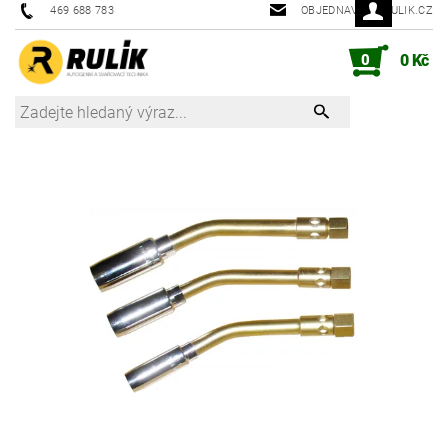
469 688 783
OBJEDNAVKY@RULIK.CZ
0
0 Kč