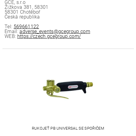
GCE, s.r.o
Žižkova 381, 58301
58301 Chotěboř
Česká republika
Tel:
569661122
Email:
adverse_events@gcegroup.com
WEB:
https://czech.gcegroup.com/
RUKOJEŤ PB UNIVERSAL SE SPOŘIČEM