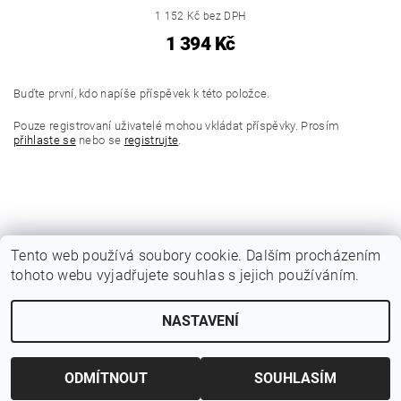
1 152 Kč bez DPH
1 394 Kč
Buďte první, kdo napíše příspěvek k této položce.
Pouze registrovaní uživatelé mohou vkládat příspěvky. Prosím
přihlaste se
nebo se
registrujte
.
Tento web používá soubory cookie. Dalším procházením
tohoto webu vyjadřujete souhlas s jejich používáním.
|
Katalogy Autogen Chotěboř
Původní eshop rulik.cz
NASTAVENÍ
Upravit nastavení cookies
2026 © Jiří Rulík Chrudim, všechna práva vyhrazena
Vytvořil Shoptet
ODMÍTNOUT
SOUHLASÍM