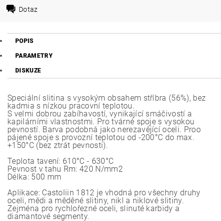
Dotaz
POPIS
PARAMETRY
DISKUZE
Speciální slitina s vysokým obsahem stříbra (56%), bez
kadmia s nízkou pracovní teplotou.
S velmi dobrou zabíhavostí, vynikající smáčivostí a
kapilárními vlastnostmi. Pro tvárné spoje s vysokou
pevností. Barva podobná jako nerezavějící oceli. Proo
pájené spoje s provozní teplotou od -200°C do max.
+150°C (bez ztrát pevnosti).
Teplota tavení: 610°C - 630°C
Pevnost v tahu Rm: 420 N/mm2
Délka: 500 mm
Aplikace: Castoliin 1812 je vhodná pro všechny druhy
oceli, mědi a měděné slitiny, nikl a niklové slitiny.
Zejména pro rychlořezné oceli, slinuté karbidy a
diamantové segmenty.