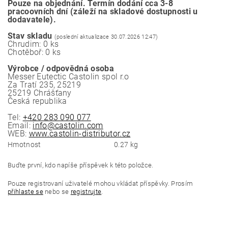
Pouze na objednání. Termín dodání cca 3-8
pracoovních dní (záleží na skladové dostupnosti u
dodavatele).
Stav skladu
(poslední aktualizace 30.07.2026 12:47)
Chrudim: 0 ks
Chotěboř: 0 ks
Výrobce / odpovědná osoba
Messer Eutectic Castolin spol r.o
Za Tratí 235, 25219
25219 Chrášťany
Česká republika
Tel:
+420 283 090 077
Email:
info@castolin.com
WEB:
www.castolin-distributor.cz
Hmotnost
0.27 kg
Buďte první, kdo napíše příspěvek k této položce.
Pouze registrovaní uživatelé mohou vkládat příspěvky. Prosím
přihlaste se
nebo se
registrujte
.