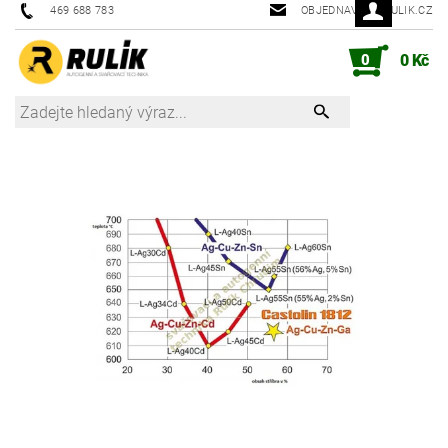
469 688 783
OBJEDNAVKY@RULIK.CZ
0
0 Kč