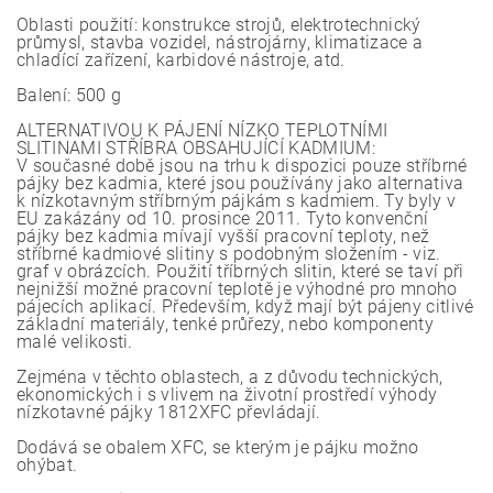
Oblasti použití: konstrukce strojů, elektrotechnický
průmysl, stavba vozidel, nástrojárny, klimatizace a
chladící zařízení, karbidové nástroje, atd.
Balení: 500 g
ALTERNATIVOU K PÁJENÍ NÍZKO TEPLOTNÍMI
SLITINAMI STŘÍBRA OBSAHUJÍCÍ KADMIUM:
V současné době jsou na trhu k dispozici pouze stříbrné
pájky bez kadmia, které jsou používány jako alternativa
k nízkotavným stříbrným pájkám s kadmiem. Ty byly v
EU zakázány od 10. prosince 2011. Tyto konvenční
pájky bez kadmia mívají vyšší pracovní teploty, než
stříbrné kadmiové slitiny s podobným složením - viz.
graf v obrázcích. Použití tříbrných slitin, které se taví při
nejnižší možné pracovní teplotě je výhodné pro mnoho
pájecích aplikací. Především, když mají být pájeny citlivé
základní materiály, tenké průřezy, nebo komponenty
malé velikosti.
Zejména v těchto oblastech, a z důvodu technických,
ekonomických i s vlivem na životní prostředí výhody
nízkotavné pájky 1812XFC převládají.
Dodává se obalem XFC, se kterým je pájku možno
ohýbat.