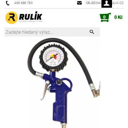
469 688 783
OBJEDNAVKY@RULIK.CZ
0
0 Kč