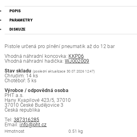
POPIS
PARAMETRY
DISKUZE
Pistole určená pro plnění pneumatik až do 12 bar
Vhodná náhradní koncovka:
KKP06
Vhodná náhradní hadička:
WJ002009
Stav skladu
(poslední aktualizace 30.07.2026 12:47)
Chrudim: 14 ks
Chotěboř: 5 ks
Výrobce / odpovědná osoba
PHT a.s.
Hany Kvapilové 423/5, 37010
37010 České Budějovice 3
Česká republika
Tel:
387316285
Email:
info@pht.cz
Hmotnost
0.51 kg