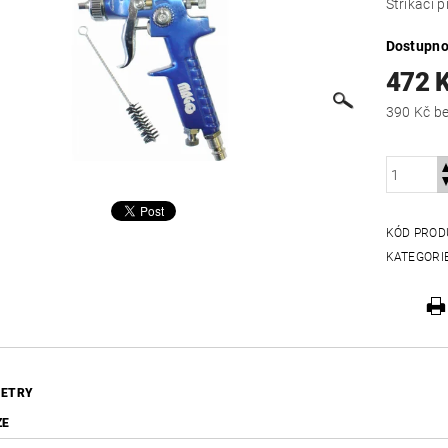
Stříkací 
Dostupno
472 
390
KÓD PROD
KATEGORI
ETRY
ZE