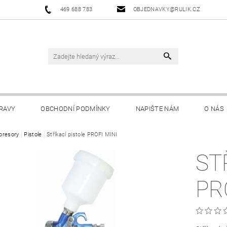
469 688 783
OBJEDNAVKY@RULIK.CZ
RAVY
OBCHODNÍ PODMÍNKY
NAPIŠTE NÁM
O NÁS
resory
Pistole
Stříkací pistole PROFI MINI
ST
PR