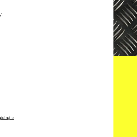
y.
gistrujte
.