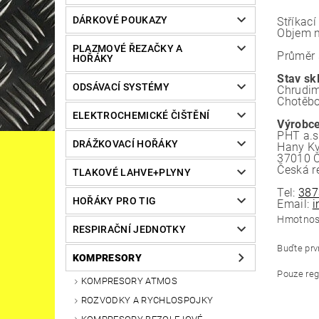
DÁRKOVÉ POUKAZY
Stříkací
Objem n
PLAZMOVÉ ŘEZAČKY A
Průměr 
HOŘÁKY
Stav sk
ODSÁVACÍ SYSTÉMY
Chrudim
Chotěbo
ELEKTROCHEMICKÉ ČIŠTĚNÍ
Výrobce
PHT a.s
DRÁŽKOVACÍ HOŘÁKY
Hany Kv
37010 Č
Česká r
TLAKOVÉ LAHVE+PLYNY
Tel:
387
HOŘÁKY PRO TIG
Email:
i
Hmotnos
RESPIRAČNÍ JEDNOTKY
Buďte prvn
KOMPRESORY
Pouze reg
KOMPRESORY ATMOS
ROZVODKY A RYCHLOSPOJKY