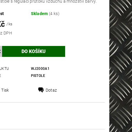
pistole s regulací průtoku vzduchu a množství barvy.
st
Skladem
(4 ks)
Kč
/ ks
 Kč bez DPH
UKTU
WJ2000A1
E
PISTOLE
Tisk
Dotaz