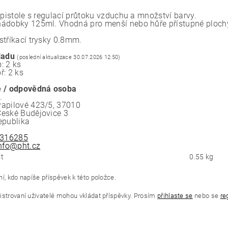
 pistole s regulací průtoku vzduchu a množství barvy.
ádobky 125ml. Vhodná pro menší nebo hůře přístupné ploch
stříkací trysky 0.8mm.
ladu
(poslední aktualizace 30.07.2026 12:50)
: 2 ks
ř: 2 ks
 / odpovědná osoba
.
apilové 423/5, 37010
eské Budějovice 3
epublika
316285
nfo@pht.cz
t
0.55 kg
í, kdo napíše příspěvek k této položce.
istrovaní uživatelé mohou vkládat příspěvky. Prosím
přihlaste se
nebo se
re