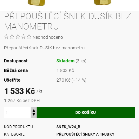
PŘEPOUŠTĚCÍ ŠNEK DUSÍK BEZ
MANOMETRU
Neohodnoceno
Přepouštěcí šnek DUSÍK bez manometru
Dostupnost
Skladem
(3 ks)
Běžná cena
1 803 Kč
Ušetříte
270 Kč
(–14 %)
1 533 Kč
/ ks
1 267 Kč bez DPH
KÓD PRODUKTU
SNEK_W24_B
KATEGORIE
PŘEPOUŠTĚCÍ ŠNEKY A TRUBKY