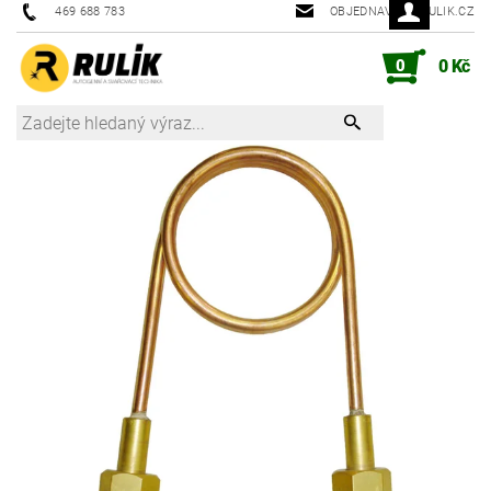
469 688 783
OBJEDNAVKY@RULIK.CZ
0
0 Kč