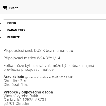
Dotaz
POPIS
PARAMETRY
DISKUZE
Přepouštěcí šnek DUSÍK bez manometru.
Připojovací matice W24.32x1/14.
Fotka může být ilustrativní, může být zobrazena jiná
převlečná připojovací matice.
Stav skladu
(poslední aktualizace 30.07.2026 12:49)
Chrudim: 2 ks
Chotěboř: 1 ks
Výrobce / odpovědná osoba
Vlastní výroba Rulík
Čáslavská 12525, 53701
53701 Chrudim