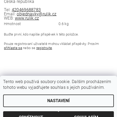
Česká republika
Tel:
420469688783
Email:
objednavky@rulik.cz
WEB:
www.rulik.cz
Hmotnost
0.6 kg
Buďte první, kdo napíše příspěvek k této položce.
Pouze registrovaní uživatelé mohou vkládat příspěvky. Prosím
přihlaste se
nebo se
registrujte
.
Tento web používá soubory cookie. Dalším procházením
tohoto webu vyjadřujete souhlas s jejich používáním.
|
Katalogy Autogen Chotěboř
Původní eshop rulik.cz
NASTAVENÍ
Upravit nastavení cookies
2026 © Jiří Rulík Chrudim, všechna práva vyhrazena
Vytvořil Shoptet