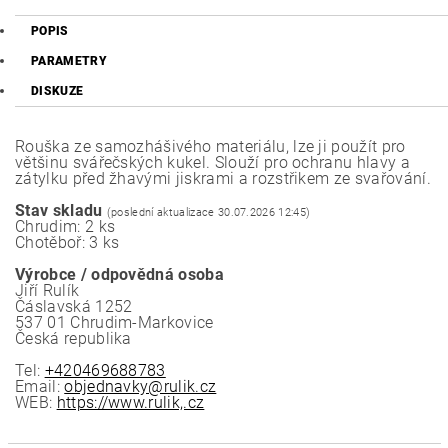
POPIS
PARAMETRY
DISKUZE
Rouška ze samozhášivého materiálu, lze ji použít pro
většinu svářečských kukel. Slouží pro ochranu hlavy a
zátylku před žhavými jiskrami a rozstřikem ze svařování.
Stav skladu
(poslední aktualizace 30.07.2026 12:45)
Chrudim: 2 ks
Chotěboř: 3 ks
Výrobce / odpovědná osoba
Jiří Rulík
Čáslavská 1252
537 01 Chrudim-Markovice
Česká republika
Tel:
+420469688783
Email:
objednavky@rulik.cz
WEB:
https://www.rulik,.cz