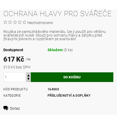
OCHRANA HLAVY PRO SVÁŘEČE
Neohodnoceno
Rouška ze samozhášivého materiálu, lze ji použít pro většinu
svářečských kukel. Slouží pro ochranu hlavy a zátylku před
žhavými jiskrami a rozstřikem ze svařování.
Dostupnost
Skladem
(5 ks)
617 Kč
/ ks
510 Kč bez DPH
KÓD PRODUKTU
164000
KATEGORIE
PŘÍSLUŠENSTVÍ A DOPLŇKY
Dotaz