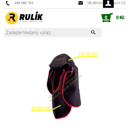
469 688 783
OBJEDNAVKY@RULIK.CZ
0
0 Kč