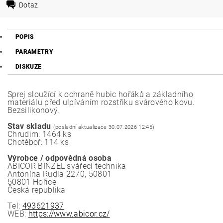
Dotaz
POPIS
PARAMETRY
DISKUZE
Sprej sloužící k ochraně hubic hořáků a základního
materiálu před ulpíváním rozstřiku svárového kovu.
Bezsilikonový.
Stav skladu
(poslední aktualizace 30.07.2026 12:45)
Chrudim: 1464 ks
Chotěboř: 114 ks
Výrobce / odpovědná osoba
ABICOR BINZEL svářecí technika
Antonína Rudla 2270, 50801
50801 Hořice
Česká republika
Tel:
493621937
WEB:
https://www.abicor.cz/