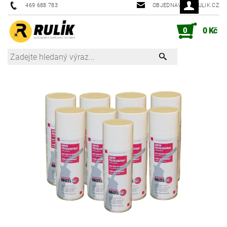
469 688 783
OBJEDNAVKY@RULIK.CZ
0
0 Kč