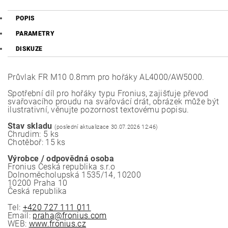
POPIS
PARAMETRY
DISKUZE
Průvlak FR M10 0.8mm pro hořáky AL4000/AW5000.
Spotřební díl pro hořáky typu Fronius, zajišťuje převod
svařovacího proudu na svařovácí drát, obrázek může být
ilustrativní, věnujte pozornost textovému popisu.
Stav skladu
(poslední aktualizace 30.07.2026 12:46)
Chrudim: 5 ks
Chotěboř: 15 ks
Výrobce / odpovědná osoba
Fronius Česká republika s.r.o
Dolnoměcholupská 1535/14, 10200
10200 Praha 10
Česká republika
Tel:
+420 727 111 011
Email:
praha@fronius.com
WEB:
www.fronius.cz