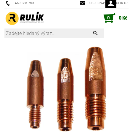
469 688 783
OBJEDNAVKY@RULIK.CZ
0
0 Kč