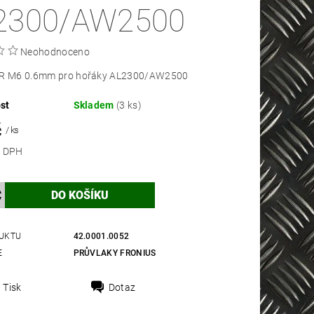
2300/AW2500
Neohodnoceno
FR M6 0.6mm pro hořáky AL2300/AW2500
st
Skladem
(3 ks)
č
/ ks
 bez DPH
UKTU
42.0001.0052
E
PRŮVLAKY FRONIUS
Tisk
Dotaz