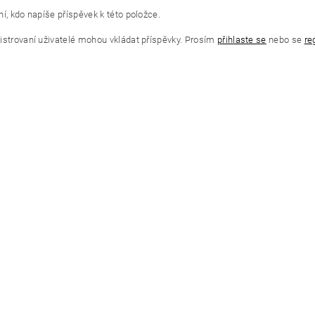
í, kdo napíše příspěvek k této položce.
istrovaní uživatelé mohou vkládat příspěvky. Prosím
přihlaste se
nebo se
re