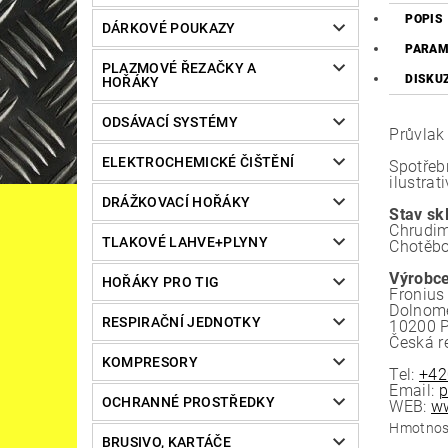
POPIS
DÁRKOVÉ POUKAZY
PARAM
PLAZMOVÉ ŘEZAČKY A
DISKU
HOŘÁKY
ODSÁVACÍ SYSTÉMY
Průvla
ELEKTROCHEMICKÉ ČIŠTĚNÍ
Spotřeb
ilustrat
DRÁŽKOVACÍ HOŘÁKY
Stav sk
Chrudim
TLAKOVÉ LAHVE+PLYNY
Chotěbo
Výrobce
HOŘÁKY PRO TIG
Fronius 
Dolnom
RESPIRAČNÍ JEDNOTKY
10200 
Česká r
KOMPRESORY
Tel:
+42
Email:
p
OCHRANNÉ PROSTŘEDKY
WEB:
ww
Hmotnos
BRUSIVO, KARTÁČE