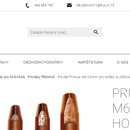
469 688 783
OBJEDNAVKY@RULIK.CZ
RAVY
OBCHODNÍ PODMÍNKY
NAPIŠTE NÁM
O NÁS
ky pro MIG/MAG
Průvlaky FRONIUS
Průvlak Fronius M6 0.6mm pro hořáky AL2300
PR
M6
HO