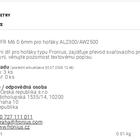
ETRY
ZE
k FR M6 0.6mm pro hořáky AL2300/AW2500
ní díl pro hořáky typu Fronius, zajišťuje převod svařovacího 
ivní, věnujte pozornost textovému popisu.
ladu
(poslední aktualizace 30.07.2026 12:46)
: 3 ks
ř: 0 ks
 / odpovědná osoba
Česká republika s.r.o
ěcholupská 1535/14, 10200
Praha 10
epublika
0 727 111 011
raha@fronius.com
w.fronius.cz
t
0.01 kg