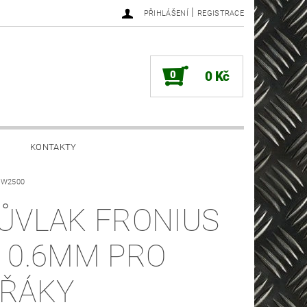
|
PŘIHLÁŠENÍ
REGISTRACE
0
0 Kč
KONTAKTY
/AW2500
ŮVLAK FRONIUS
 0.6MM PRO
ŘÁKY