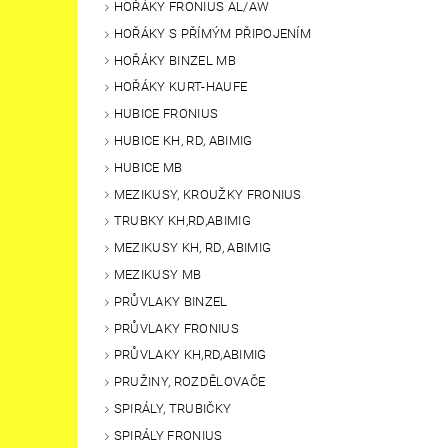
HOŘÁKY FRONIUS AL/AW
HOŘÁKY S PŘÍMÝM PŘIPOJENÍM
HOŘÁKY BINZEL MB
HOŘÁKY KURT-HAUFE
HUBICE FRONIUS
HUBICE KH, RD, ABIMIG
HUBICE MB
MEZIKUSY, KROUŽKY FRONIUS
TRUBKY KH,RD,ABIMIG
MEZIKUSY KH, RD, ABIMIG
MEZIKUSY MB
PRŮVLAKY BINZEL
PRŮVLAKY FRONIUS
PRŮVLAKY KH,RD,ABIMIG
PRUŽINY, ROZDĚLOVAČE
SPIRÁLY, TRUBIČKY
SPIRÁLY FRONIUS