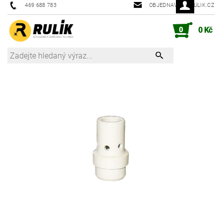
469 688 783
OBJEDNAVKY@RULIK.CZ
0
0 Kč