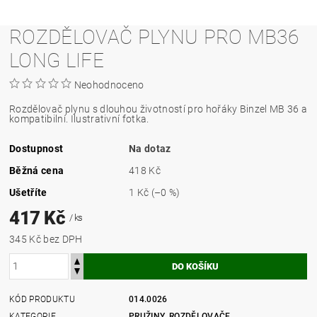
ROZDĚLOVAČ PLYNU PRO MB36
LONG LIFE
Neohodnoceno
Rozdělovač plynu s dlouhou životností pro hořáky Binzel MB 36 a
kompatibilní. Ilustrativní fotka.
Dostupnost
Na dotaz
Běžná cena
418 Kč
Ušetříte
1 Kč
(–0 %)
417 Kč
/ ks
345 Kč bez DPH
KÓD PRODUKTU
014.0026
KATEGORIE
PRUŽINY, ROZDĚLOVAČE