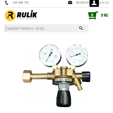
469 688 783
OBJEDNAVKY@RULIK.CZ
0
0 Kč