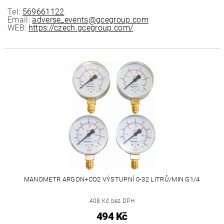
Tel:
569661122
Email:
adverse_events@gcegroup.com
WEB:
https://czech.gcegroup.com/
MANOMETR ARGON+CO2 VÝSTUPNÍ 0-32 LITRŮ/MIN G1/4
408 Kč bez DPH
494 Kč