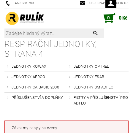
469 688 783
OBJEDNAVKY@RULIK.CZ
0
0 Kč
RESPIRAČNÍ JEDNOTKY
,
STRANA 4
JEDNOTKY KOWAX
JEDNOTKY OPTREL
JEDNOTKY AERGO
JEDNOTKY ESAB
JEDNOTKY CA BASIC 2000
JEDNOTKY 3M ADFLO
PŘÍSLUŠENSTVÍ A DOPLŇKY
FILTRY A PŘÍSLUŠENSTVÍ PRO
ADFLO
Záznamy nebyly nalezeny...