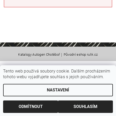
|
Katalogy Autogen Chotěboř
Původní eshop rulik.cz
Tento web používá soubory cookie. Dalším procházením
Upravit nastavení cookies
2026 © Jiří Rulík Chrudim, všechna práva vyhrazena
tohoto webu vyjadřujete souhlas s jejich používáním.
Vytvořil Shoptet
NASTAVENÍ
ODMÍTNOUT
SOUHLASÍM