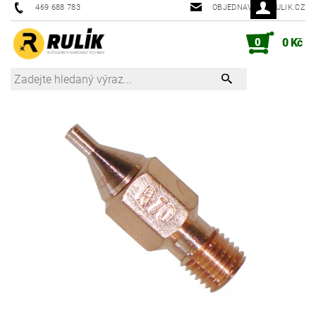
469 688 783
OBJEDNAVKY@RULIK.CZ
0
0 Kč