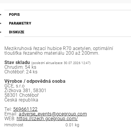
POPIS
PARAMETRY
DISKUZE
Mezikruhová řezací hubice R70 acetylen, optimální
tloušťka řezaného materiálu 200 až 200mm.
Stav skladu
(poslední aktualizace 30.07.2026 12:47)
Chrudim: 54 ks
Chotěboř: 24 ks
Výrobce / odpovědná osoba
GCE, s.r.o
Žižkova 381, 58301
58301 Chotěboř
Česká republika
Tel:
569661122
Email:
adverse_events@gcegroup.com
WEB:
https://czech.gcegroup.com/
Hmotnost
0.01 kg