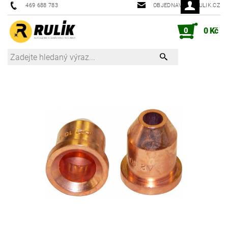
469 688 783
OBJEDNAVKY@RULIK.CZ
0
0 Kč