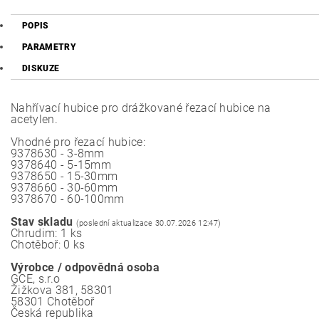
POPIS
PARAMETRY
DISKUZE
Nahřívací hubice pro drážkované řezací hubice na
acetylen.
Vhodné pro řezací hubice:
9378630 - 3-8mm
9378640 - 5-15mm
9378650 - 15-30mm
9378660 - 30-60mm
9378670 - 60-100mm
Stav skladu
(poslední aktualizace 30.07.2026 12:47)
Chrudim: 1 ks
Chotěboř: 0 ks
Výrobce / odpovědná osoba
GCE, s.r.o
Žižkova 381, 58301
58301 Chotěboř
Česká republika