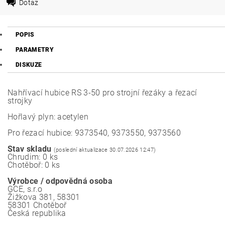
Dotaz
POPIS
PARAMETRY
DISKUZE
Nahřívací hubice RS 3-50 pro strojní řezáky a řezací
strojky
Hořlavý plyn: acetylen
Pro řezací hubice: 9373540, 9373550, 9373560
Stav skladu
(poslední aktualizace 30.07.2026 12:47)
Chrudim: 0 ks
Chotěboř: 0 ks
Výrobce / odpovědná osoba
GCE, s.r.o
Žižkova 381, 58301
58301 Chotěboř
Česká republika