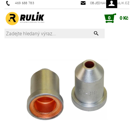
469 688 783
OBJEDNAVKY@RULIK.CZ
0
0 Kč