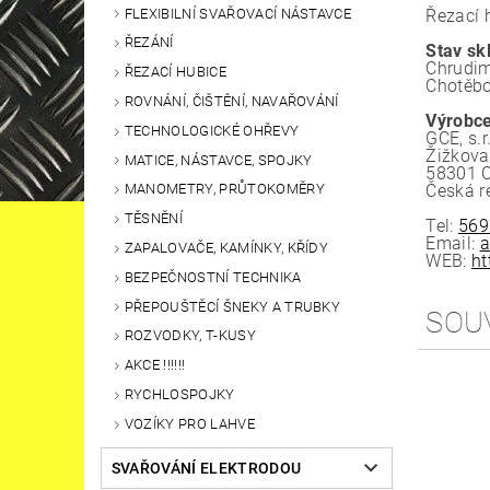
FLEXIBILNÍ SVAŘOVACÍ NÁSTAVCE
Řezací 
ŘEZÁNÍ
Stav sk
Chrudim
ŘEZACÍ HUBICE
Chotěbo
ROVNÁNÍ, ČIŠTĚNÍ, NAVAŘOVÁNÍ
Výrobce
TECHNOLOGICKÉ OHŘEVY
GCE, s.r
Žižkova
MATICE, NÁSTAVCE, SPOJKY
58301 
Česká r
MANOMETRY, PRŮTOKOMĚRY
TĚSNĚNÍ
Tel:
569
Email:
a
ZAPALOVAČE, KAMÍNKY, KŘÍDY
WEB:
ht
BEZPEČNOSTNÍ TECHNIKA
PŘEPOUŠTĚCÍ ŠNEKY A TRUBKY
SOU
ROZVODKY, T-KUSY
AKCE !!!!!!
RYCHLOSPOJKY
VOZÍKY PRO LAHVE
SVAŘOVÁNÍ ELEKTRODOU