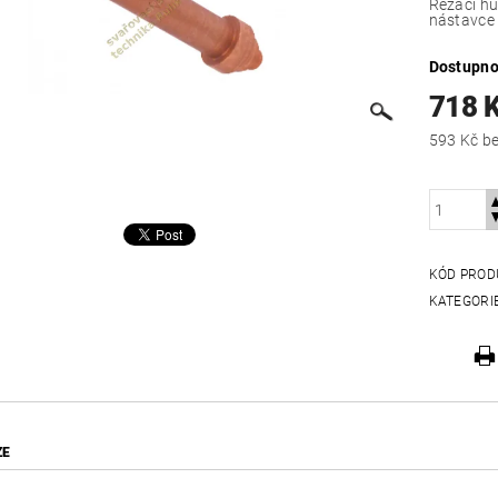
Řezací hu
nástavce 
Dostupno
718 
593
KÓD PROD
KATEGORI
ZE