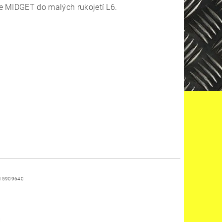
e MIDGET do malých rukojetí L6.
15909640