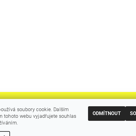
oužívá soubory cookie. Dalším
ODMÍTNOUT
S
 tohoto webu vyjadřujete souhlas
|
Katalogy Autogen Chotěboř
Původní eshop rulik.cz
užíváním.