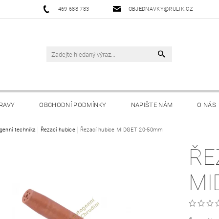
469 688 783
OBJEDNAVKY@RULIK.CZ
RAVY
OBCHODNÍ PODMÍNKY
NAPIŠTE NÁM
O NÁS
genní technika
Řezací hubice
Řezací hubice MIDGET 20-50mm
ŘE
MI