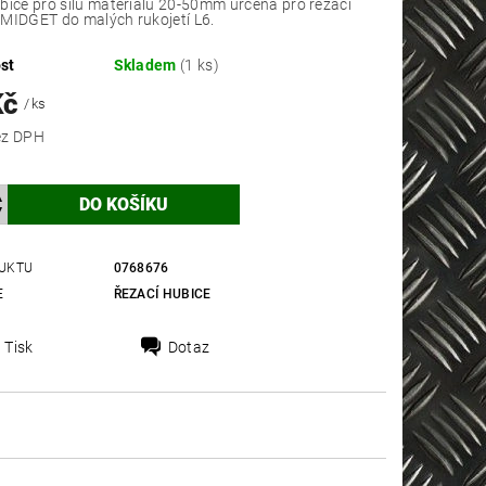
bice pro sílu materiálu 20-50mm určená pro řezací
MIDGET do malých rukojetí L6.
st
Skladem
(1 ks)
Kč
/ ks
 Kč bez DPH
UKTU
0768676
E
ŘEZACÍ HUBICE
Tisk
Dotaz