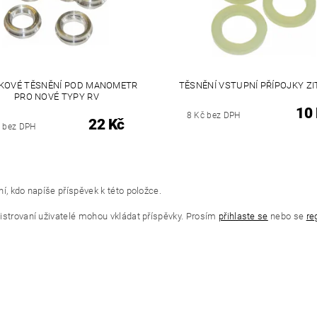
ÍKOVÉ TĚSNĚNÍ POD MANOMETR
TĚSNĚNÍ VSTUPNÍ PŘÍPOJKY Z
PRO NOVÉ TYPY RV
10
8 Kč bez DPH
22 Kč
 bez DPH
í, kdo napíše příspěvek k této položce.
istrovaní uživatelé mohou vkládat příspěvky. Prosím
přihlaste se
nebo se
re