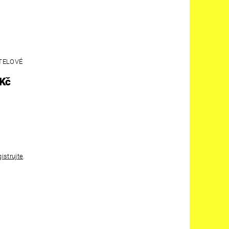
ITELOVÉ
 Kč
gistrujte
.