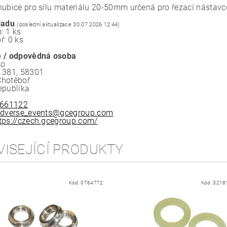
hubice pro sílu materiálu 20-50mm určená pro řezací nástavc
ladu
(poslední aktualizace 30.07.2026 12:44)
: 1 ks
ř: 0 ks
 / odpovědná osoba
.o
 381, 58301
Chotěboř
epublika
661122
dverse_events@gcegroup.com
tps://czech.gcegroup.com/
VISEJÍCÍ PRODUKTY
Kód:
0764772
Kód:
3218