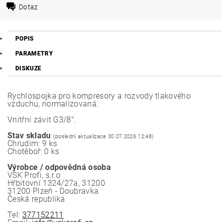
Dotaz
POPIS
PARAMETRY
DISKUZE
Rychlospojka pro kompresory a rozvody tlakového
vzduchu, normalizovaná.
Vnitřní závit G3/8".
Stav skladu
(poslední aktualizace 30.07.2026 12:48)
Chrudim: 9 ks
Chotěboř: 0 ks
Výrobce / odpovědná osoba
VSK Profi, s.r.o
Hřbitovní 1324/27a, 31200
31200 Plzeň - Doubravka
Česká republika
Tel:
377152211