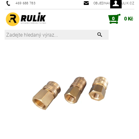
469 688 783
OBJEDNAVKY@RULIK.CZ
0
0 Kč