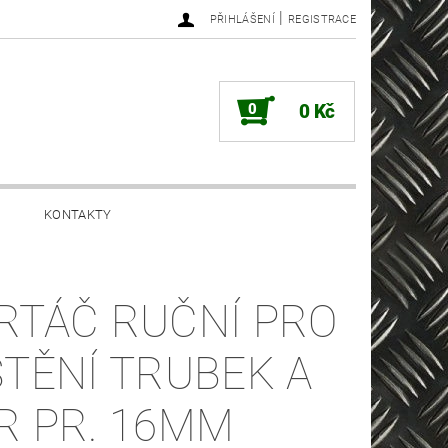
|
PŘIHLÁŠENÍ
REGISTRACE
0
0 Kč
KONTAKTY
RTÁČ RUČNÍ PRO
ŠTĚNÍ TRUBEK A
R PR. 16MM