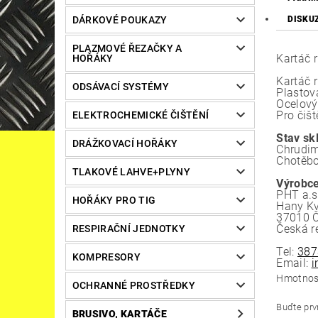
DÁRKOVÉ POUKAZY
DISKU
PLAZMOVÉ ŘEZAČKY A
Kartáč 
HOŘÁKY
Kartáč 
ODSÁVACÍ SYSTÉMY
Plastov
Ocelový
Pro čišt
ELEKTROCHEMICKÉ ČIŠTĚNÍ
Stav sk
DRÁŽKOVACÍ HOŘÁKY
Chrudim
Chotěbo
TLAKOVÉ LAHVE+PLYNY
Výrobce
PHT a.s
HOŘÁKY PRO TIG
Hany Kv
37010 Č
Česká r
RESPIRAČNÍ JEDNOTKY
Tel:
387
KOMPRESORY
Email:
i
Hmotnos
OCHRANNÉ PROSTŘEDKY
Buďte prvn
BRUSIVO, KARTÁČE