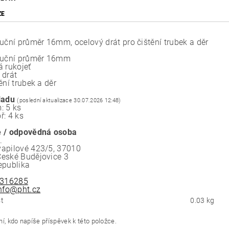
ZE
ruční průměr 16mm, ocelový drát pro čištění trubek a děr
ruční průměr 16mm
á rukojeť
 drát
ění trubek a děr
ladu
(poslední aktualizace 30.07.2026 12:48)
: 5 ks
ř: 4 ks
 / odpovědná osoba
.
apilové 423/5, 37010
eské Budějovice 3
epublika
316285
nfo@pht.cz
t
0.03 kg
í, kdo napíše příspěvek k této položce.