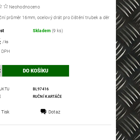
Neohodnoceno
ční průměr 16mm, ocelový drát pro čištění trubek a děr
st
Skladem
(9 ks)
č
/ ks
 bez DPH
UKTU
BL97416
E
RUČNÍ KARTÁČE
Tisk
Dotaz