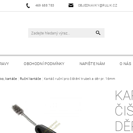
469 688 783
OBJEDNAVKY@RULIK.CZ
RAVY
OBCHODNÍ PODMÍNKY
NAPIŠTE NÁM
O NÁS
ivo, kartáče
Ruční kartáče
Kartáč ruční pro čištění trubek a děr pr. 16mm
KA
ČI
DĚ