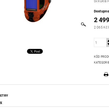
Sv.kukla
Dostupno
2 49
KÓD PROD
KATEGORI
ETRY
ZE