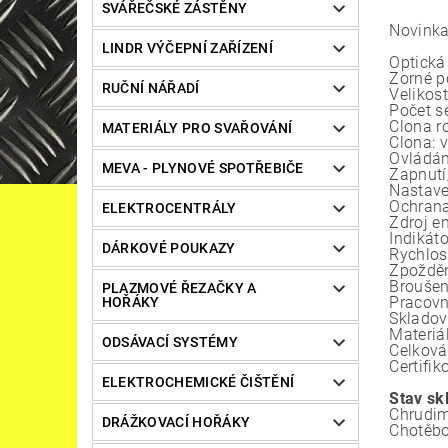
SVÁŘEČSKÉ ZÁSTĚNY
Novinka
LINDR VÝČEPNÍ ZAŘÍZENÍ
Optická 
Zorné p
RUČNÍ NÁŘADÍ
Velikos
Počet s
Clona r
MATERIÁLY PRO SVAŘOVÁNÍ
Clona: v
Ovládání
MEVA - PLYNOVÉ SPOTŘEBIČE
Zapnutí
Nastaven
Ochrana
ELEKTROCENTRÁLY
Zdroj e
Indikáto
DÁRKOVÉ POUKAZY
Rychlos
Zpožděn
Broušen
PLAZMOVÉ ŘEZAČKY A
Pracovní
HOŘÁKY
Skladova
Materiál
ODSÁVACÍ SYSTÉMY
Celková
Certifi
ELEKTROCHEMICKÉ ČIŠTĚNÍ
Stav sk
Chrudim
DRÁŽKOVACÍ HOŘÁKY
Chotěbo