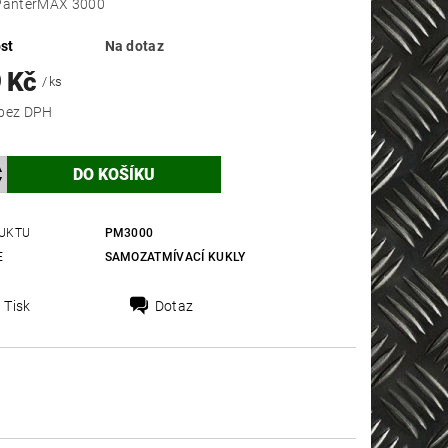
 PanterMAX 3000
st
Na dotaz
9 Kč
/ ks
2 065 Kč bez DPH
UKTU
PM3000
E
SAMOZATMÍVACÍ KUKLY
Tisk
Dotaz