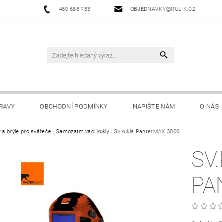
469 688 783
OBJEDNAVKY@RULIK.CZ
RAVY
OBCHODNÍ PODMÍNKY
NAPIŠTE NÁM
O NÁS
y a brýle pro svářeče
Samozatmívací kukly
Sv.kukla PanterMAX 3000
SV
PA