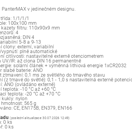
 PanterMAX v jedinečném designu.
třída: 1/1/1/1
ole: 100x100 mm
t kazety filtru: 110x90x9 mm
enzorů: 4
ozjasněná: DIN 4
ariabilní 5-8 a 9-13
 clony: externí, variabilní
/vypnutí: plně automatické
í citlivosti: nastavitelné externě otenciometrem
 UV/IR: až clona DIN 16 permanentně
nergie: solární článek + výměnná lithiová energie 1xCR2032
r slabé baterie: ANO
t ztmavení: 0,1 ms ze světlého do tmavého stavu
í (z tmavé do světlé): 0,1 - 1,0 s nastavitelná externě poten
í: ANO (ovládáno externě)
 teplota: -10 °C až +60 °C
cí teplota: -20 °C až +70 °C
 kukly: nylon
 hmotnost: 565 g
kováno: CE, EN175B, EN379, EN166
ladu
(poslední aktualizace 30.07.2026 12:49)
: 0 ks
ř: 0 ks