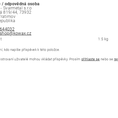
 / odpovědná osoba
 Svarmetal s.r.o
á 819/44, 73932
Vratimov
epublika
644032
shop@kowax.cz
t
1.5 kg
í, kdo napíše příspěvek k této položce.
istrovaní uživatelé mohou vkládat příspěvky. Prosím
přihlaste se
nebo se
re