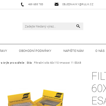
469 688 783
OBJEDNAVKY@RULIK.CZ
RAVY
OBCHODNÍ PODMÍNKY
NAPIŠTE NÁM
O NÁS
y a brýle pro svářeče
Skla
Filtrační sklo 60x110 tmavost 11 ESAB
FI
60
ES