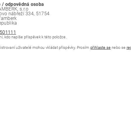
 / odpovědná osoba
MBERK, s.r.o
vo nábřeží 334, 51754
Vamberk
epublika
501111
í, kdo napíše příspěvek k této položce.
istrovaní uživatelé mohou vkládat příspěvky. Prosím
přihlaste se
nebo se
re