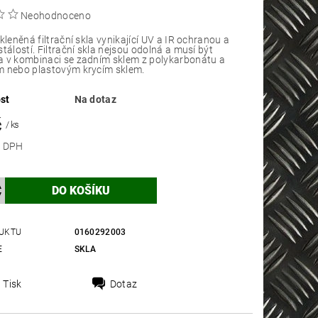
Neohodnoceno
iltrační skla vynikající UV a IR ochranou a
stálostí. Filtrační skla nejsou odolná a musí být
 v kombinaci se zadním sklem z polykarbonátu a
m nebo plastovým krycím sklem.
st
Na dotaz
č
/ ks
 bez DPH
UKTU
0160292003
E
SKLA
Tisk
Dotaz