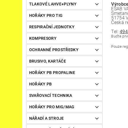
Výrobce
TLAKOVÉ LAHVE+PLYNY
ESAB VA
Smetano
HOŘÁKY PRO TIG
51754 
Česká r
RESPIRAČNÍ JEDNOTKY
Tel:
494
Buďte prvn
KOMPRESORY
Pouze reg
OCHRANNÉ PROSTŘEDKY
BRUSIVO, KARTÁČE
HOŘÁKY PB PROPALINE
HOŘÁKY PB
SVAŘOVACÍ TECHNIKA
HOŘÁKY PRO MIG/MAG
NÁŘADÍ A STROJE