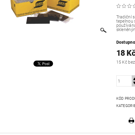
Tradiční skleněná f
tepelnou 
používána
skleněný
Dostupno
18 K
15 Kč
KÓD PROD
KATEGORI