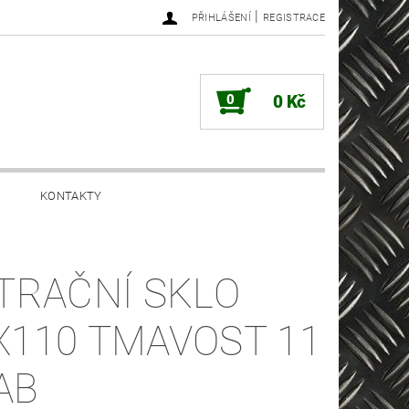
|
PŘIHLÁŠENÍ
REGISTRACE
0
0 Kč
KONTAKTY
LTRAČNÍ SKLO
X110 TMAVOST 11
AB