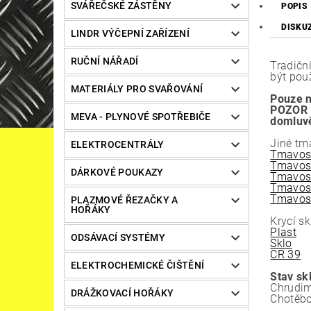
SVÁŘEČSKÉ ZÁSTĚNY
POPIS
DISKU
LINDR VÝČEPNÍ ZAŘÍZENÍ
RUČNÍ NÁŘADÍ
Tradiční
být pou
MATERIÁLY PRO SVAŘOVÁNÍ
Pouze n
POZOR -
MEVA - PLYNOVÉ SPOTŘEBIČE
domluv
Jiné tm
ELEKTROCENTRÁLY
Tmavos
Tmavos
DÁRKOVÉ POUKAZY
Tmavos
Tmavos
Tmavos
PLAZMOVÉ ŘEZAČKY A
HOŘÁKY
Krycí sk
Plast
ODSÁVACÍ SYSTÉMY
Sklo
CR 39
ELEKTROCHEMICKÉ ČIŠTĚNÍ
Stav sk
Chrudim
DRÁŽKOVACÍ HOŘÁKY
Chotěbo