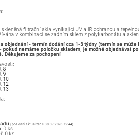
ZE
 skleněná filtrační skla vynikající UV a IR ochranou a tepelno
žívána v kombinaci se zadním sklem z polykarbonátu a skle
a objednání - termín dodání cca 1-3 týdny (termín se může l
 pokud nemáme položku skladem, je možné objednávat pouz
ě. Děkujeme za pochopení
avosti:
t 8
t 9
t 10
t 12
t 13
la:
ladu
(poslední aktualizace 30.07.2026 12:44)
: 0 ks
ř: 0 ks