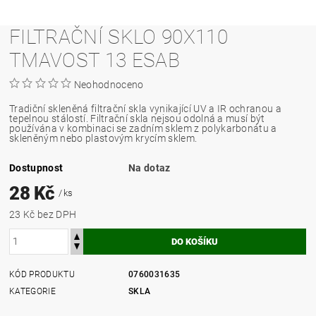
FILTRAČNÍ SKLO 90X110
TMAVOST 13 ESAB
Neohodnoceno
Tradiční skleněná filtrační skla vynikající UV a IR ochranou a
tepelnou stálostí. Filtrační skla nejsou odolná a musí být
používána v kombinaci se zadním sklem z polykarbonátu a
skleněným nebo plastovým krycím sklem.
Dostupnost
Na dotaz
28 Kč
/ ks
23 Kč bez DPH
KÓD PRODUKTU
0760031635
KATEGORIE
SKLA