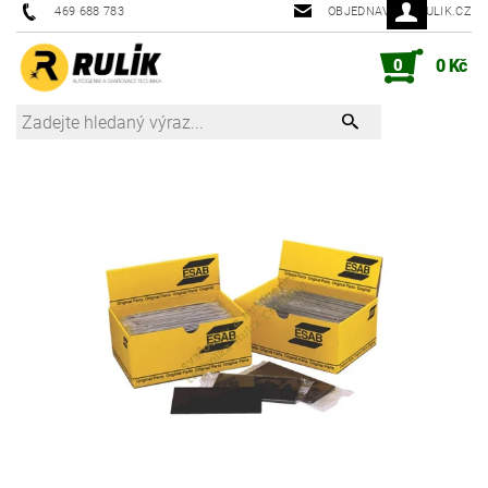
469 688 783
OBJEDNAVKY@RULIK.CZ
0
0 Kč