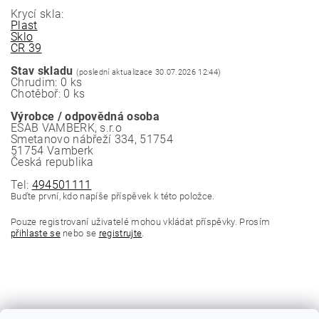
Krycí skla:
Plast
Sklo
CR 39
Stav skladu
(poslední aktualizace 30.07.2026 12:44)
Chrudim: 0 ks
Chotěboř: 0 ks
Výrobce / odpovědná osoba
ESAB VAMBERK, s.r.o
Smetanovo nábřeží 334, 51754
51754 Vamberk
Česká republika
Tel:
494501111
Buďte první, kdo napíše příspěvek k této položce.
Pouze registrovaní uživatelé mohou vkládat příspěvky. Prosím
přihlaste se
nebo se
registrujte
.