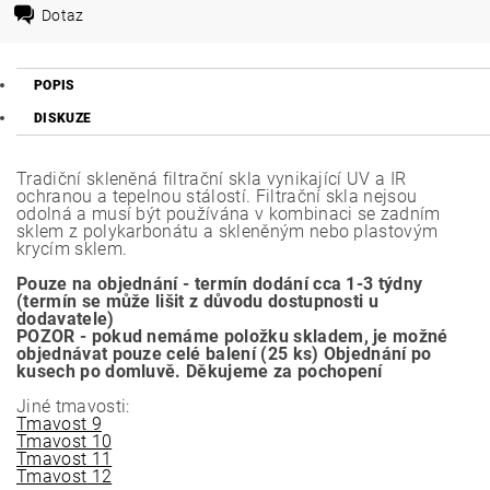
Dotaz
POPIS
DISKUZE
Tradiční skleněná filtrační skla vynikající UV a IR
ochranou a tepelnou stálostí. Filtrační skla nejsou
odolná a musí být používána v kombinaci se zadním
sklem z polykarbonátu a skleněným nebo plastovým
krycím sklem.
Pouze na objednání - termín dodání cca 1-3 týdny
(termín se může lišit z důvodu dostupnosti u
dodavatele)
POZOR - pokud nemáme položku skladem, je možné
objednávat pouze celé balení (25 ks) Objednání po
kusech po domluvě. Děkujeme za pochopení
Jiné tmavosti:
Tmavost 9
Tmavost 10
Tmavost 11
Tmavost 12