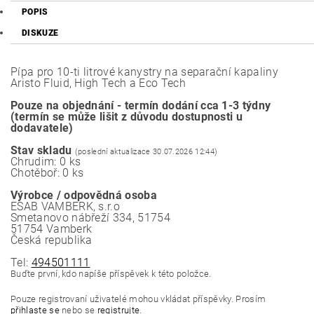
POPIS
DISKUZE
Pípa pro 10-ti litrové kanystry na separační kapaliny
Aristo Fluid, High Tech a Eco Tech
Pouze na objednání - termín dodání cca 1-3 týdny
(termín se může lišit z důvodu dostupnosti u
dodavatele)
Stav skladu
(poslední aktualizace 30.07.2026 12:44)
Chrudim: 0 ks
Chotěboř: 0 ks
Výrobce / odpovědná osoba
ESAB VAMBERK, s.r.o
Smetanovo nábřeží 334, 51754
51754 Vamberk
Česká republika
Tel:
494501111
Buďte první, kdo napíše příspěvek k této položce.
Pouze registrovaní uživatelé mohou vkládat příspěvky. Prosím
přihlaste se
nebo se
registrujte
.