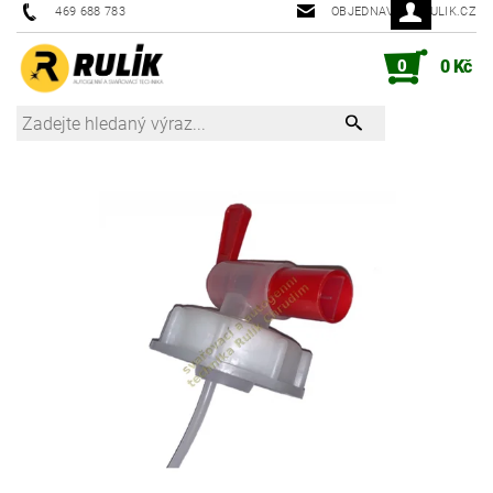
469 688 783
OBJEDNAVKY@RULIK.CZ
0
0 Kč