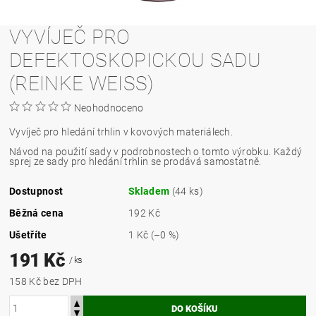
VYVÍJEČ PRO
DEFEKTOSKOPICKOU SADU
(REINKE WEISS)
Neohodnoceno
Vyvíječ pro hledání trhlin v kovových materiálech.
Návod na použití sady v podrobnostech o tomto výrobku. Každý
sprej ze sady pro hledání trhlin se prodává samostatně.
Dostupnost
Skladem
(44 ks)
Běžná cena
192 Kč
Ušetříte
1 Kč
(–0 %)
191 Kč
/ ks
158 Kč bez DPH