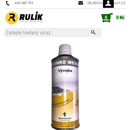
469 688 783
OBJEDNAVKY@RULIK.CZ
0
0 Kč