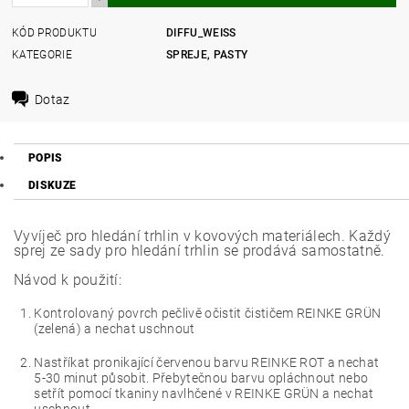
KÓD PRODUKTU
DIFFU_WEISS
KATEGORIE
SPREJE, PASTY
Dotaz
POPIS
DISKUZE
Vyvíječ pro hledání trhlin v kovových materiálech. Každý
sprej ze sady pro hledání trhlin se prodává samostatně.
Návod k použití:
Kontrolovaný povrch pečlivě očistit čističem REINKE GRÜN
(zelená) a nechat uschnout
Nastříkat pronikající červenou barvu REINKE ROT a nechat
5-30 minut působit. Přebytečnou barvu opláchnout nebo
setřít pomocí tkaniny navlhčené v REINKE GRÜN a nechat