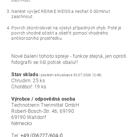
uschnout.
Nanést vyvíječ REINKE WEISS a nechat 5-30minut
zaschnout.
Povrch zkontrolovat na výskyt případných chyb. Poté je
povrch vhodné očistit a ošetřit pomocí vhodného
antikorozního prostředku.
Nové balení tohoto spreje - funkce stejná, jen oproti
fotografii se liší potisk obalu!!
Stav skladu
(poslední aktualizace 30.07.2026 12:48)
Chrudim: 25 ks
Chotěboř: 19 ks
Výrobce / odpovědná osoba
Technotrenn Trenmittel GmbH
Robert-Bosch-Str. 46, 69190
69190 Walldorf
Německo
Tel:
+49 (0)6227/604-0