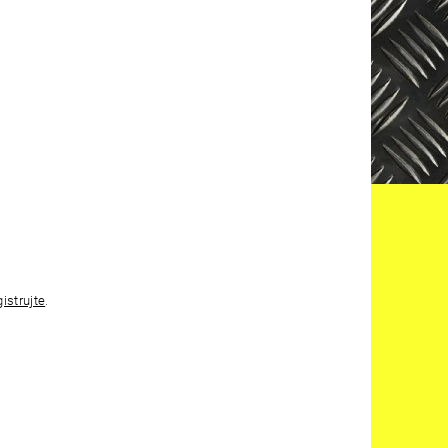
gistrujte
.