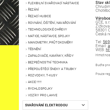
Stav sk
FLEXIBILNÍ SVAŘOVACÍ NÁSTAVCE
Chrudim
ŘEZÁNÍ
Chotěbo
ŘEZACÍ HUBICE
Výrobce
GCE, s.r
ROVNÁNÍ, ČIŠTĚNÍ, NAVAŘOVÁNÍ
Žižkova
TECHNOLOGICKÉ OHŘEVY
58301 
Česká r
MATICE, NÁSTAVCE, SPOJKY
Tel:
569
MANOMETRY, PRŮTOKOMĚRY
Email:
a
TĚSNĚNÍ
WEB:
ht
Hmotnos
ZAPALOVAČE, KAMÍNKY, KŘÍDY
BEZPEČNOSTNÍ TECHNIKA
Buďte prvn
PŘEPOUŠTĚCÍ ŠNEKY A TRUBKY
Pouze reg
ROZVODKY, T-KUSY
AKCE !!!!!!
RYCHLOSPOJKY
VOZÍKY PRO LAHVE
SVAŘOVÁNÍ ELEKTRODOU