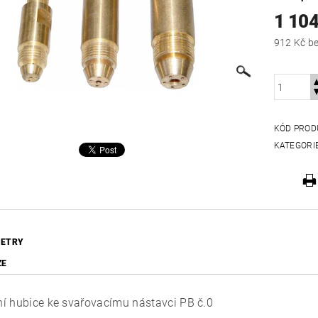
1 10
912
KÓD PROD
KATEGORI
ETRY
ZE
í hubice ke svařovacímu nástavci PB č.0