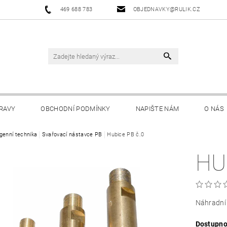
469 688 783
OBJEDNAVKY@RULIK.CZ
RAVY
OBCHODNÍ PODMÍNKY
NAPIŠTE NÁM
O NÁS
genní technika
Svařovací nástavce PB
Hubice PB č.0
HU
Náhradní 
Dostupno