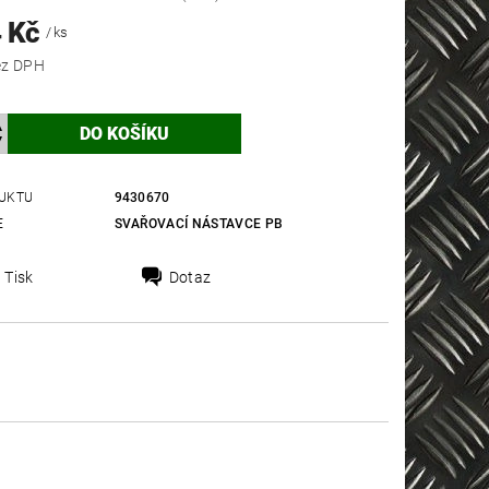
4 Kč
/ ks
 Kč bez DPH
UKTU
9430670
E
SVAŘOVACÍ NÁSTAVCE PB
Tisk
Dotaz