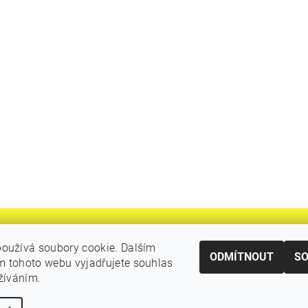
oužívá soubory cookie. Dalším
ODMÍTNOUT
S
 tohoto webu vyjadřujete souhlas
|
Katalogy Autogen Chotěboř
Původní eshop rulik.cz
užíváním.