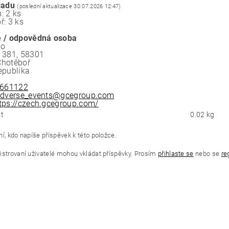
ladu
(poslední aktualizace 30.07.2026 12:47)
: 2 ks
ř: 3 ks
 / odpovědná osoba
.o
 381, 58301
Chotěboř
epublika
661122
dverse_events@gcegroup.com
tps://czech.gcegroup.com/
t
0.02 kg
í, kdo napíše příspěvek k této položce.
istrovaní uživatelé mohou vkládat příspěvky. Prosím
přihlaste se
nebo se
re