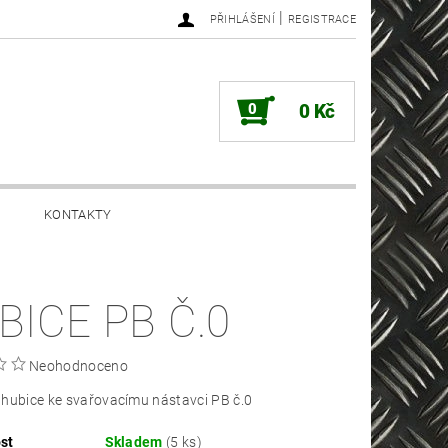
|
PŘIHLÁŠENÍ
REGISTRACE
0
0 Kč
KONTAKTY
BICE PB Č.0
Neohodnoceno
hubice ke svařovacímu nástavci PB č.0
st
Skladem
(5 ks)