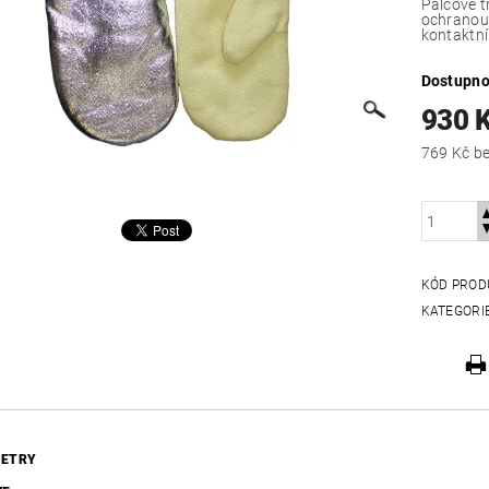
Palcové t
ochranou
kontaktní
Dostupno
930 
769
KÓD PROD
KATEGORI
ETRY