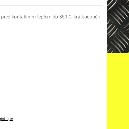
u před kontaktním teplem do 350 C, krátkodobě i
gistrujte
.