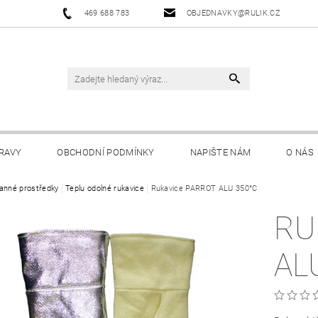
469 688 783
OBJEDNAVKY@RULIK.CZ
RAVY
OBCHODNÍ PODMÍNKY
NAPIŠTE NÁM
O NÁS
anné prostředky
Teplu odolné rukavice
Rukavice PARROT ALU 350°C
RU
AL