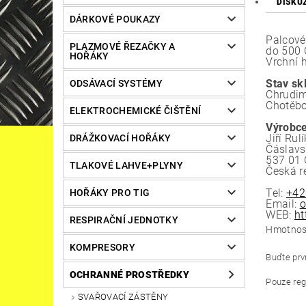
DISKU
DÁRKOVÉ POUKAZY
Palcové
PLAZMOVÉ ŘEZAČKY A
do 500 
HOŘÁKY
Vrchní h
Stav sk
ODSÁVACÍ SYSTÉMY
Chrudim
Chotěbo
ELEKTROCHEMICKÉ ČIŠTĚNÍ
Výrobce
Jiří Rulí
DRÁŽKOVACÍ HOŘÁKY
Čáslav
537 01 
TLAKOVÉ LAHVE+PLYNY
Česká r
Tel:
+42
HOŘÁKY PRO TIG
Email:
o
WEB:
ht
RESPIRAČNÍ JEDNOTKY
Hmotnos
KOMPRESORY
Buďte prvn
OCHRANNÉ PROSTŘEDKY
Pouze reg
SVAŘOVACÍ ZÁSTĚNY