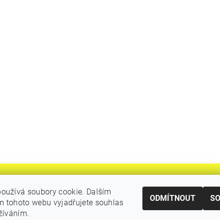
oužívá soubory cookie. Dalším
ODMÍTNOUT
S
 tohoto webu vyjadřujete souhlas
|
Katalogy Autogen Chotěboř
Původní eshop rulik.cz
užíváním.