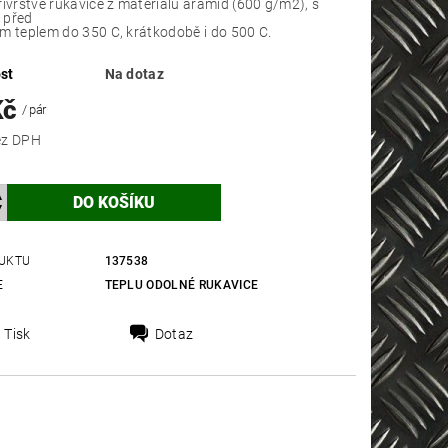
řívrstvé rukavice z materiálu aramid (600 g/m2), s
 před
m teplem do 350 C, krátkodobě i do 500 C.
st
Na dotaz
Kč
/ pár
 Kč bez DPH
UKTU
137538
E
TEPLU ODOLNÉ RUKAVICE
Tisk
Dotaz