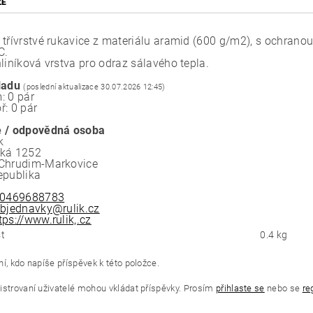
ZE
 třívrstvé rukavice z materiálu aramid (600 g/m2), s ochrano
C.
liníková vrstva pro odraz sálavého tepla.
ladu
(poslední aktualizace 30.07.2026 12:45)
: 0 pár
ř: 0 pár
 / odpovědná osoba
k
ská 1252
Chrudim-Markovice
epublika
0469688783
bjednavky@rulik.cz
tps://www.rulik,.cz
t
0.4 kg
í, kdo napíše příspěvek k této položce.
istrovaní uživatelé mohou vkládat příspěvky. Prosím
přihlaste se
nebo se
re