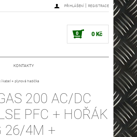
|
PŘIHLÁŠENÍ
REGISTRACE
0
0 Kč
KONTAKTY
 kabel + plynová hadička
GAS 200 AC/DC
LSE PFC + HOŘÁK
G 26/4M +