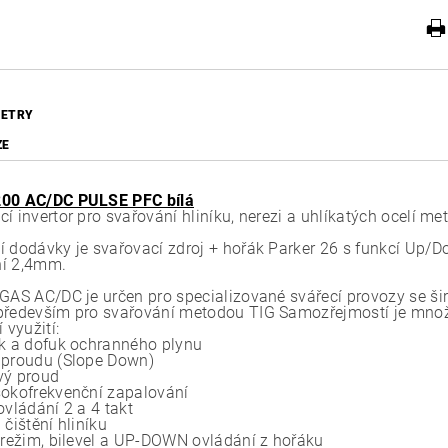
ETRY
ZE
200 AC/DC PULSE PFC bílá
cí invertor pro svařování hliníku, nerezi a uhlíkatých ocel
í dodávky je svařovací zdroj + hořák Parker 26 s funkcí Up/
í 2,4mm.
EGAS AC/DC je určen pro specializované svářecí provozy se ši
především pro svařování metodou TIG Samozřejmostí je množ
í využití:
uk a dofuk ochranného plynu
 proudu (Slope Down)
vý proud
sokofrekvenční zapalování
ovládání 2 a 4 takt
 čištění hliníku
í režim, bilevel a UP-DOWN ovládání z hořáku