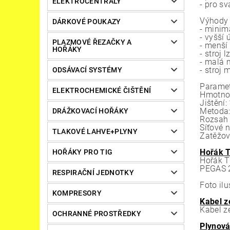
ELEKTROCENTRÁLY
- pro s
Výhody 
DÁRKOVÉ POUKAZY
- minim
- vyšší 
PLAZMOVÉ ŘEZAČKY A
- menší
HOŘÁKY
- stroj 
- malá 
- stroj
ODSÁVACÍ SYSTÉMY
Paramet
ELEKTROCHEMICKÉ ČIŠTĚNÍ
Hmotnos
Jištění
Metoda:
DRÁŽKOVACÍ HOŘÁKY
Rozsah 
Síťové n
TLAKOVÉ LAHVE+PLYNY
Zatěžov
Hořák 
HOŘÁKY PRO TIG
Hořák T
PEGAS 
RESPIRAČNÍ JEDNOTKY
Foto ilu
KOMPRESORY
Kabel z
Kabel z
OCHRANNÉ PROSTŘEDKY
Plynová