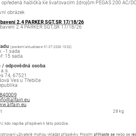
 opředená hadička ke svařovacím zdrojům PEGAS 200 AC/D
ivní obrázek
bavení 2.4 PARKER SGT,SR 17/18/26
bavení 2.4 PARKER SGT,SR 17/18/26
ladu
(poslední aktualizace 31.07.2026 13:02)
: -1 sada
ř: 15 sada
 / odpovědná osoba
a.s.
s 74, 67521
ová Ves u Třebíče
epublika
840009
nfo@alfain.eu
w.alfain.eu
t
28 kg
í, kdo napíše příspěvek k této položce.
istrovaní uživatelé mohou vkládat příspěvky. Prosím
přihlaste se
nebo se
re