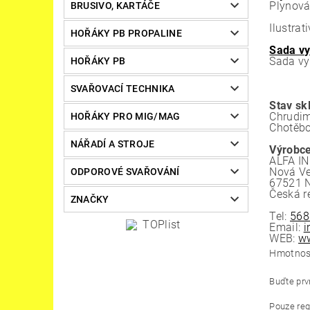
Plynová
BRUSIVO, KARTÁČE
Ilustrat
HOŘÁKY PB PROPALINE
Sada vy
Sada vy
HOŘÁKY PB
SVAŘOVACÍ TECHNIKA
Stav sk
Chrudim
HOŘÁKY PRO MIG/MAG
Chotěbo
NÁŘADÍ A STROJE
Výrobce
ALFA IN 
Nová Ve
ODPOROVÉ SVAŘOVÁNÍ
67521 N
Česká r
ZNAČKY
Tel:
568
Email:
i
WEB:
ww
Hmotnos
Buďte prvn
Pouze reg