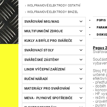
WOLFRAMOVÉ ELEKTRODY OSTATNÍ
WOLFRAMOVÉ ELEKTRODY BINZEL
POPIS
SVAŘOVÁNÍ MIG/MAG
PARAM
MULTIFUNKČNÍ ZDROJE
DISKU
KUKLY A BRÝLE PRO SVÁŘEČE
Pegas 
SVAŘOVACÍ STOLY
Svařova
Součást
SVÁŘEČSKÉ ZÁSTĚNY
vybaven
LINDR VÝČEPNÍ ZAŘÍZENÍ
Stroj P
určené 
efektivn
RUČNÍ NÁŘADÍ
- předf
- doběh
MATERIÁLY PRO SVAŘOVÁNÍ
- konco
- HF vy
- režim 
MEVA - PLYNOVÉ SPOTŘEBIČE
- úrověň
- pulsn