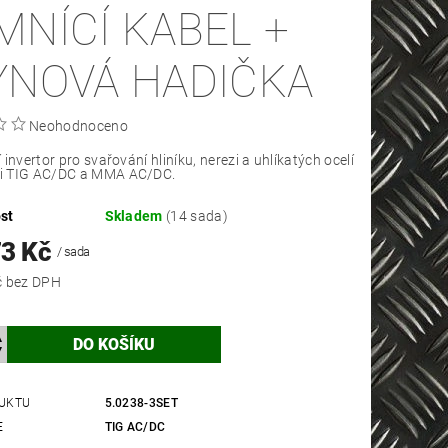
MNÍCÍ KABEL +
YNOVÁ HADIČKA
Neohodnoceno
invertor pro svařování hliníku, nerezi a uhlíkatých ocelí
 TIG AC/DC a MMA AC/DC.
st
Skladem
(14 sada)
73 Kč
/ sada
43 118 Kč bez DPH
UKTU
5.0238-3SET
E
TIG AC/DC