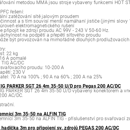
vářování metodou MMA jsou stroje vybaveny funkcemi HOT 
PFC řešení:
ální zatěžování sítě jalovým proudem
účinnost a s tím souvisí menší namáhaní jističe (jinými slovy
 úroveň elektromagnetického rušení
lze připojit ke zdroji proudu AC 99V - 243 V 50-60 Hz.
náchylnost na podpětí a přepětí síťového proudu
 může být provozován na mimořádně dlouhých prodlužovacích 
ry:
t: 22 kg
: 16 A pomalé
 TIG AC/DC
svařovacího proudu: 10-200 A
apětí: 230 V
atel: 70 A na 100% ; 90 A na 60% ; 200 A na 25%
TIG PARKER SGT 26 4m 35-50 U/D pro Pegas 200 AC/DC
IG PARKER SGT 26 4m 35-50 U/D vybavený konektorem a vnější
200 AC/DC.
strační.
emnící 3m 35-50 na ALFIN TIG
emnící 3m 35-50 na ALFIN TIG - příslušenství pro svařovací 
 hadička 3m pro připojení sv. zdrojů PEGAS 200 AC/DC