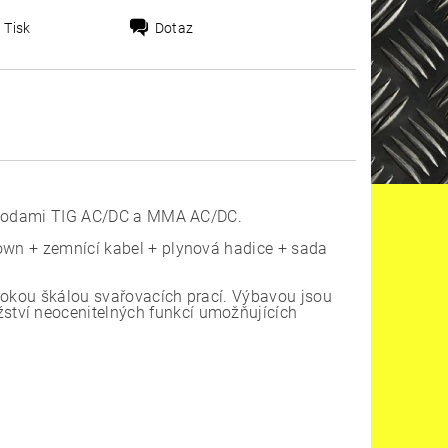
Tisk
Dotaz
í metodami TIG AC/DC a MMA AC/DC.
Down + zemnící kabel + plynová hadice + sada
rokou škálou svařovacích prací. Výbavou jsou
ství neocenitelných funkcí umožňujících