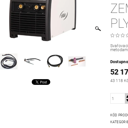
ZE
PL
Svařovací 
metodami
Dostupno
52 1
KÓD PROD
KATEGORI