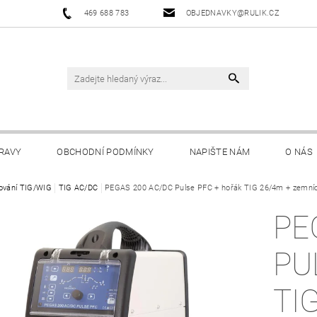
469 688 783
OBJEDNAVKY@RULIK.CZ
RAVY
OBCHODNÍ PODMÍNKY
NAPIŠTE NÁM
O NÁS
ování TIG/WIG
TIG AC/DC
PEGAS 200 AC/DC Pulse PFC + hořák TIG 26/4m + zemnící
PE
PU
TI